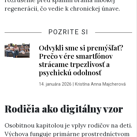
rozrušenie pred spaním bránia hlbokej
regenerácii, čo vedie k chronickej únave.
POZRITE SI
Odvykli sme si premýšľať?
Prečo v ére smartfónov
strácame trpezlivosť a
psychickú odolnosť
14. januára 2026
|
Kristína Anna Majcherová
Rodičia ako digitálny vzor
Osobitnou kapitolou je vplyv rodičov na deti.
Výchova funguje primárne prostredníctvom