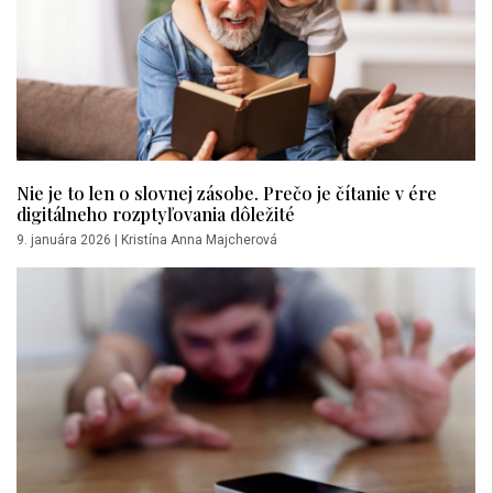
Nie je to len o slovnej zásobe. Prečo je čítanie v ére
digitálneho rozptyľovania dôležité
9. januára 2026
|
Kristína Anna Majcherová