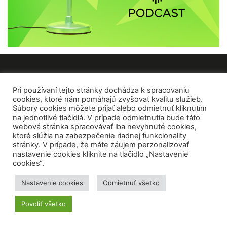
VEDA NA DOSAH
Pri používaní tejto stránky dochádza k spracovaniu
cookies, ktoré nám pomáhajú zvyšovať kvalitu služieb.
Súbory cookies môžete prijať alebo odmietnuť kliknutím
O nás
na jednotlivé tlačidlá. V prípade odmietnutia bude táto
Kontakty
webová stránka spracovávať iba nevyhnuté cookies,
ktoré slúžia na zabezpečenie riadnej funkcionality
Pre médiá
stránky. V prípade, že máte záujem perzonalizovať
Inzercia
nastavenie cookies kliknite na tlačidlo „Nastavenie
cookies“.
SLEDUJTE NÁS
Nastavenie cookies
Odmietnuť všetko
Povoliť všetko