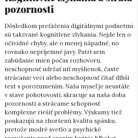
pozornosti
Dôsledkom preťaženia digitálnymi podnetmi
sú takzvané kognitívne zlyhania. Nejde len o
očividné chyby, ale o menej nápadné, no
rovnako nepríjemné javy. Patrí sem
zabúdanie mien počas rozhovoru,
neschopnosť udržať niť myšlienok, časté
strácanie vecí alebo neschopnosť čítať dlhší
text s porozumením. Naša myseľ je neustále
v stave pohotovosti, skracuje sa naša doba
pozornosti a strácame schopnosť
komplexne riešiť problémy. Výskumy tiež
poukazujú na zhoršenú kvalitu spánku,
pretože modré svetlo a psychické