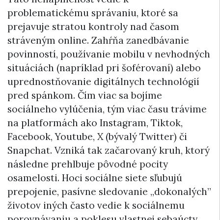
problematickému správaniu, ktoré sa
prejavuje stratou kontroly nad časom
stráveným online. Zahŕňa zanedbávanie
povinností, používanie mobilu v nevhodných
situáciách (napríklad pri šoférovaní) alebo
uprednostňovanie digitálnych technológií
pred spánkom. Čím viac sa bojíme
sociálneho vylúčenia, tým viac času trávime
na platformách ako Instagram, Tiktok,
Facebook, Youtube, X (bývalý Twitter) či
Snapchat. Vzniká tak začarovaný kruh, ktorý
následne prehlbuje pôvodné pocity
osamelosti. Hoci sociálne siete sľubujú
prepojenie, pasívne sledovanie „dokonalých”
životov iných často vedie k sociálnemu
porovnávaniu a poklesu vlastnej sebaúcty.