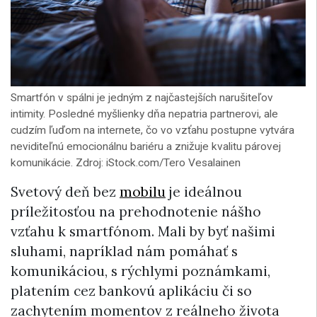
Smartfón v spálni je jedným z najčastejších narušiteľov
intimity. Posledné myšlienky dňa nepatria partnerovi, ale
cudzím ľuďom na internete, čo vo vzťahu postupne vytvára
neviditeľnú emocionálnu bariéru a znižuje kvalitu párovej
komunikácie. Zdroj: iStock.com/Tero Vesalainen
Svetový deň bez
mobilu
je ideálnou
príležitosťou na prehodnotenie nášho
vzťahu k smartfónom. Mali by byť našimi
sluhami, napríklad nám pomáhať s
komunikáciou, s rýchlymi poznámkami,
platením cez bankovú aplikáciu či so
zachytením momentov z reálneho života