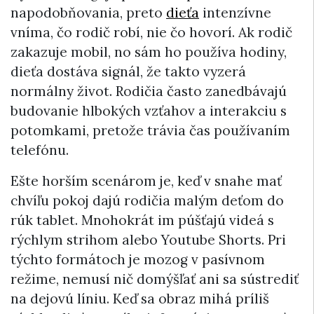
napodobňovania, preto
dieťa
intenzívne
vníma, čo rodič robí, nie čo hovorí. Ak rodič
zakazuje mobil, no sám ho používa hodiny,
dieťa dostáva signál, že takto vyzerá
normálny život. Rodičia často zanedbávajú
budovanie hlbokých vzťahov a interakciu s
potomkami, pretože trávia čas používaním
telefónu.
Ešte horším scenárom je, keď v snahe mať
chvíľu pokoj dajú rodičia malým deťom do
rúk tablet. Mnohokrát im púšťajú videá s
rýchlym strihom alebo Youtube Shorts. Pri
týchto formátoch je mozog v pasívnom
režime, nemusí nič domýšľať ani sa sústrediť
na dejovú líniu. Keď sa obraz mihá príliš