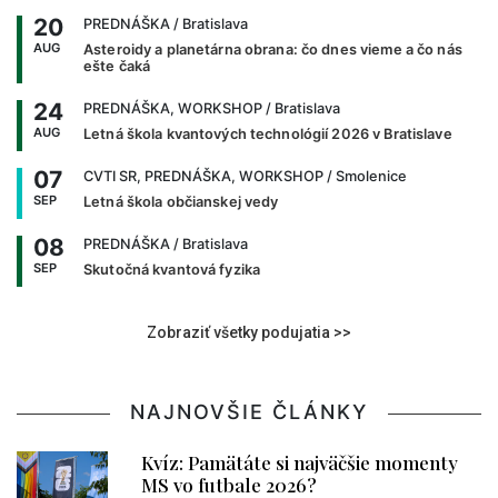
20
PREDNÁŠKA
/ Bratislava
AUG
Asteroidy a planetárna obrana: čo dnes vieme a čo nás
ešte čaká
24
PREDNÁŠKA, WORKSHOP
/ Bratislava
AUG
Letná škola kvantových technológií 2026 v Bratislave
07
CVTI SR, PREDNÁŠKA, WORKSHOP
/ Smolenice
SEP
Letná škola občianskej vedy
08
PREDNÁŠKA
/ Bratislava
SEP
Skutočná kvantová fyzika
Zobraziť všetky podujatia >>
NAJNOVŠIE ČLÁNKY
Kvíz: Pamätáte si najväčšie momenty
MS vo futbale 2026?