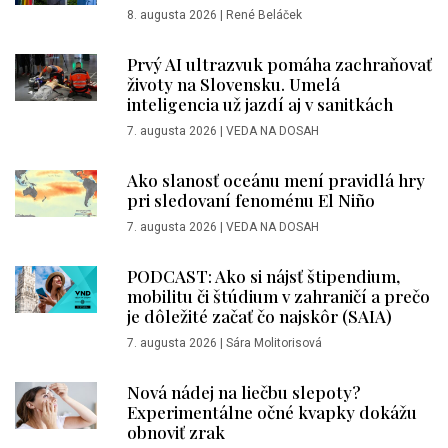
8. augusta 2026
|
René Beláček
Prvý AI ultrazvuk pomáha zachraňovať
životy na Slovensku. Umelá
inteligencia už jazdí aj v sanitkách
7. augusta 2026
|
VEDA NA DOSAH
Ako slanosť oceánu mení pravidlá hry
pri sledovaní fenoménu El Niño
7. augusta 2026
|
VEDA NA DOSAH
PODCAST: Ako si nájsť štipendium,
mobilitu či štúdium v zahraničí a prečo
je dôležité začať čo najskôr (SAIA)
7. augusta 2026
|
Sára Molitorisová
Nová nádej na liečbu slepoty?
Experimentálne očné kvapky dokážu
obnoviť zrak