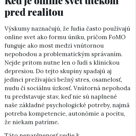
Keď je online svet útekom
pred realitou
Výskumy naznačujú, že ľudia často používajú
online svet ako formu úniku, pričom FoMO
funguje ako most medzi vnútornou
nepohodou a problematickým správaním.
Nejde pritom nutne len o ľudí s klinickou
depresiou. Do tejto skupiny spadajú aj
jedinci prežívajúci bežný stres, osamelosť,
nudu či sociálnu úzkosť. Vnútorná nepohoda
tu predstavuje stav, keď nie sú naplnené
naše základné psychologické potreby, najmä
potreba kompetencie, autonómie a pocitu,
že niekam patríme.
Táto nenaplnenosť vedie k