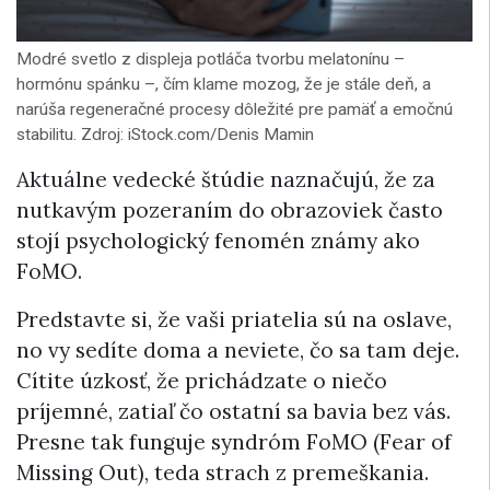
Modré svetlo z displeja potláča tvorbu melatonínu –
hormónu spánku –, čím klame mozog, že je stále deň, a
narúša regeneračné procesy dôležité pre pamäť a emočnú
stabilitu. Zdroj: iStock.com/Denis Mamin
Aktuálne vedecké štúdie naznačujú, že za
nutkavým pozeraním do obrazoviek často
stojí psychologický fenomén známy ako
FoMO.
Predstavte si, že vaši priatelia sú na oslave,
no vy sedíte doma a neviete, čo sa tam deje.
Cítite úzkosť, že prichádzate o niečo
príjemné, zatiaľ čo ostatní sa bavia bez vás.
Presne tak funguje syndróm FoMO (Fear of
Missing Out), teda strach z premeškania.