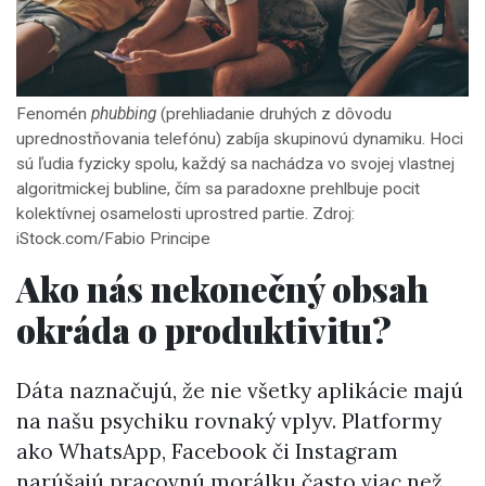
Fenomén
phubbing
(prehliadanie druhých z dôvodu
uprednostňovania telefónu) zabíja skupinovú dynamiku. Hoci
sú ľudia fyzicky spolu, každý sa nachádza vo svojej vlastnej
algoritmickej bubline, čím sa paradoxne prehlbuje pocit
kolektívnej osamelosti uprostred partie. Zdroj:
iStock.com/Fabio Principe
Ako nás nekonečný obsah
okráda o produktivitu?
Dáta naznačujú, že nie všetky aplikácie majú
na našu psychiku rovnaký vplyv. Platformy
ako WhatsApp, Facebook či Instagram
narúšajú pracovnú morálku často viac než