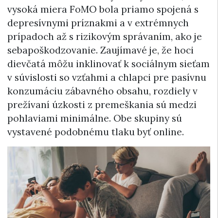
vysoká miera FoMO bola priamo spojená s
depresívnymi príznakmi a v extrémnych
prípadoch až s rizikovým správaním, ako je
sebapoškodzovanie. Zaujímavé je, že hoci
dievčatá môžu inklinovať k sociálnym sieťam
v súvislosti so vzťahmi a chlapci pre pasívnu
konzumáciu zábavného obsahu, rozdiely v
prežívaní úzkosti z premeškania sú medzi
pohlaviami minimálne. Obe skupiny sú
vystavené podobnému tlaku byť online.