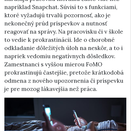
napríklad Snapchat. Súvisí to s funkciami,
ktoré vyžadujú trvalú pozornosť, ako je
nekonečný prúd príspevkov a nutnosť
reagovať na správy. Na pracovisku či v škole
to vedie k prokrastinácii. Ide o chorobné
odkladanie dôležitých úloh na neskôr, a to i
napriek vedomiu negatívnych dôsledkov.
Zamestnanci s vyššou mierou FoMO
prokrastinujú častejšie, pretože krátkodobá
odmena z nového upozornenia či príspevku
je pre mozog lákavejšia než práca.