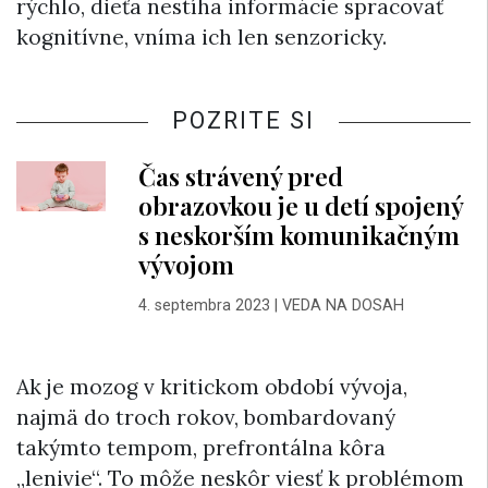
rýchlo, dieťa nestíha informácie spracovať
kognitívne, vníma ich len senzoricky.
POZRITE SI
Čas strávený pred
obrazovkou je u detí spojený
s neskorším komunikačným
vývojom
4. septembra 2023
|
VEDA NA DOSAH
Ak je mozog v kritickom období vývoja,
najmä do troch rokov, bombardovaný
takýmto tempom, prefrontálna kôra
„lenivie“. To môže neskôr viesť k problémom