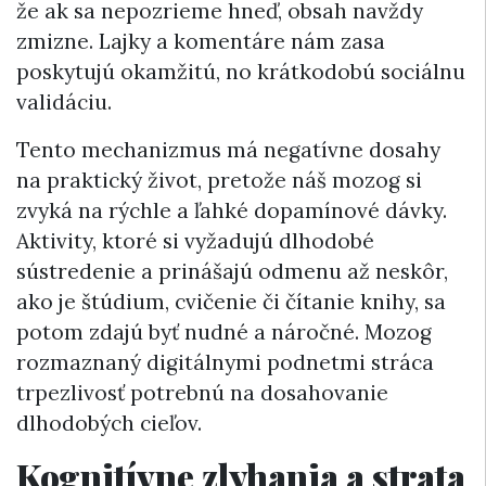
že ak sa nepozrieme hneď, obsah navždy
zmizne. Lajky a komentáre nám zasa
poskytujú okamžitú, no krátkodobú sociálnu
validáciu.
Tento mechanizmus má negatívne dosahy
na praktický život, pretože náš mozog si
zvyká na rýchle a ľahké dopamínové dávky.
Aktivity, ktoré si vyžadujú dlhodobé
sústredenie a prinášajú odmenu až neskôr,
ako je štúdium, cvičenie či čítanie knihy, sa
potom zdajú byť nudné a náročné. Mozog
rozmaznaný digitálnymi podnetmi stráca
trpezlivosť potrebnú na dosahovanie
dlhodobých cieľov.
Kognitívne zlyhania a strata