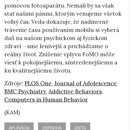
pomocou fotoaparátu. Nemali by sa však
stať našimi pánmi, ktorým venujeme všetok
voľný čas. Veda dokazuje, že nadmerné
trávenie času používaním mobilu si vyberá
daň na našom psychickom aj fyzickom
zdraví – sme lenivejší a prichádzame o
reálny život. Zníženie vplyvu FoMO môže
viesť k pokojnejšiemu, sústredenejšiemu a
ku kvalitnejšiemu životu.
Zdroje:
PLOS One
,
Journal of Adolescence
,
BMC Psychiatry
,
Addictive Behaviors
,
Computers in Human Behavior
(KAM)
APLIKÁCIA
DEPRESIA
DIEŤA