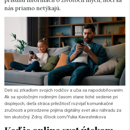
prísunu informácií o životoch iných, hoci sa
nás priamo netýkajú.
Deti sú zrkadlom svojich rodičov a učia sa napodobňovaním.
Ak sa spoločným rodinným časom stane tiché sedenie pri
displejoch, dieťa stráca príležitosť rozvíjať komunikačné
zručnosti a prirodzene prijíma digitálny svet ako náhradu za
ten skutočný. Zdroj: iStock.com/Yuliia Kaveshnikova