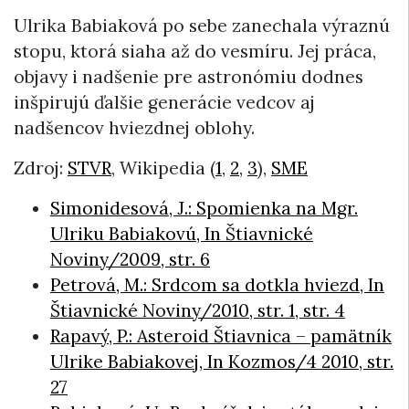
Ulrika Babiaková po sebe zanechala výraznú
stopu, ktorá siaha až do vesmíru. Jej práca,
objavy i nadšenie pre astronómiu dodnes
inšpirujú ďalšie generácie vedcov aj
nadšencov hviezdnej oblohy.
Zdroj:
STVR
, Wikipedia (
1
,
2
,
3
),
SME
Simonidesová, J.: Spomienka na Mgr.
Ulriku Babiakovú, In Štiavnické
Noviny/2009, str. 6
Petrová, M.: Srdcom sa dotkla hviezd, In
Štiavnické Noviny/2010, str. 1, str. 4
Rapavý, P.: Asteroid Štiavnica – pamätník
Ulrike Babiakovej, In Kozmos/4 2010, str.
27