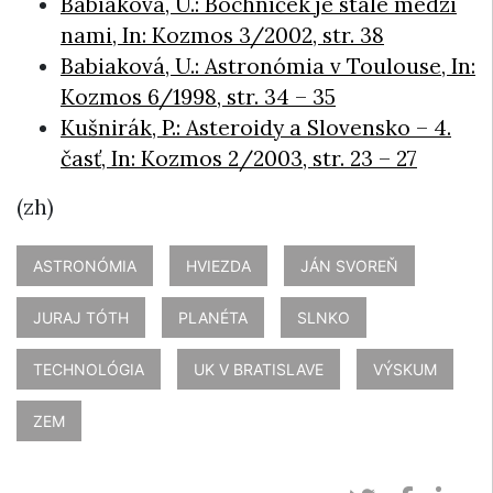
Babiaková, U.: Bochníček je stále medzi
nami, In: Kozmos 3/2002, str. 38
Babiaková, U.: Astronómia v Toulouse, In:
Kozmos 6/1998, str. 34 – 35
Kušnirák, P.: Asteroidy a Slovensko – 4.
časť, In: Kozmos 2/2003, str. 23 – 27
(zh)
ASTRONÓMIA
HVIEZDA
JÁN SVOREŇ
JURAJ TÓTH
PLANÉTA
SLNKO
TECHNOLÓGIA
UK V BRATISLAVE
VÝSKUM
ZEM