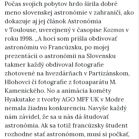
Počas svojich pobytov hrdo šírila dobré
meno slovenskej astronómie v zahraničí, ako
dokazuje aj jej článok Astronómia
v Toulouse, uverejnený v časopise
Kozmos
v
roku 1998. „A hoci som prišla obdivovať
astronómiu vo Francúzsku, po mojej
prezentácii o astronómii na Slovensku
takmer každý obdivoval fotografie
zhotovené na hvezdárňach v Partizánskom,
Hlohovci či fotografie z fotoaparátu M.
Kamenického. No a animácia kométy
Hyakutake z tvorby AGO MFF UK v Modre
nemala žiadnu konkurenciu. Navyše každý
nám závidel, že sa u nás dá študovať
astronómia. Ak sa totiž francúzsky študent
rozhodne stať astronómom, musí si počkať,