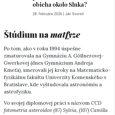
obieha okolo Slnka?
28. februára 2026
|
Ján Svoreň
Štúdium na
matfyze
Po tom, ako v roku 1994 úspešne
zmaturovala na Gymnáziu A. Göllnerovej-
Gwerkovej (dnes Gymnázium Andreja
Kmeťa), smerovali jej kroky na Matematicko-
fyzikálnu fakultu Univerzity Komenského v
Bratislave, kde vyštudovala astronómiu a
astrofyziku.
Vo svojej diplomovej práci s názvom
CCD
fotometria asteroidov (87) Sylvia, (107) Camilla