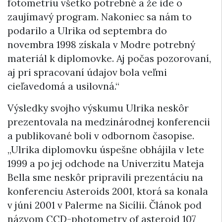
fotometriu všetko potrebné a že ide o
zaujímavý program. Nakoniec sa nám to
podarilo a Ulrika od septembra do
novembra 1998 získala v Modre potrebný
materiál k diplomovke. Aj počas pozorovaní,
aj pri spracovaní údajov bola veľmi
cieľavedomá a usilovná.“
Výsledky svojho výskumu Ulrika neskôr
prezentovala na medzinárodnej konferencii
a publikované boli v odbornom časopise.
„Ulrika diplomovku úspešne obhájila v lete
1999 a po jej odchode na Univerzitu Mateja
Bella sme neskôr pripravili prezentáciu na
konferenciu Asteroids 2001, ktorá sa konala
v júni 2001 v Palerme na Sicílii. Článok pod
názvom CCD-photometry of asteroid 107