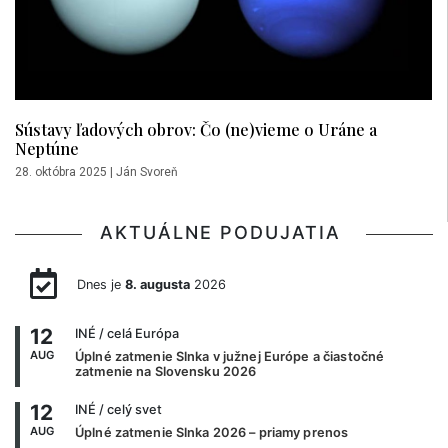
Sústavy ľadových obrov: Čo (ne)vieme o Uráne a
Neptúne
28. októbra 2025
|
Ján Svoreň
AKTUÁLNE PODUJATIA
Dnes je
8. augusta
2026
12
INÉ
/ celá Európa
AUG
Úplné zatmenie Slnka v južnej Európe a čiastočné
zatmenie na Slovensku 2026
12
INÉ
/ celý svet
AUG
Úplné zatmenie Slnka 2026 – priamy prenos