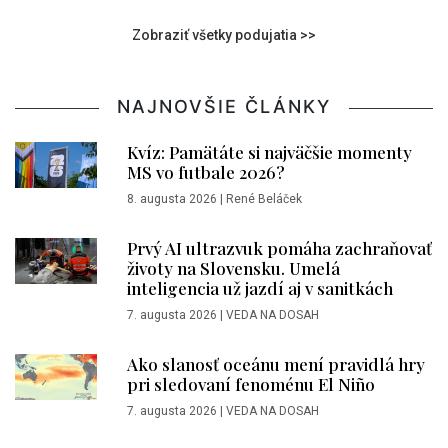
Zobraziť všetky podujatia >>
NAJNOVŠIE ČLÁNKY
Kvíz: Pamätáte si najväčšie momenty
MS vo futbale 2026?
8. augusta 2026
|
René Beláček
Prvý AI ultrazvuk pomáha zachraňovať
životy na Slovensku. Umelá
inteligencia už jazdí aj v sanitkách
7. augusta 2026
|
VEDA NA DOSAH
Ako slanosť oceánu mení pravidlá hry
pri sledovaní fenoménu El Niño
7. augusta 2026
|
VEDA NA DOSAH