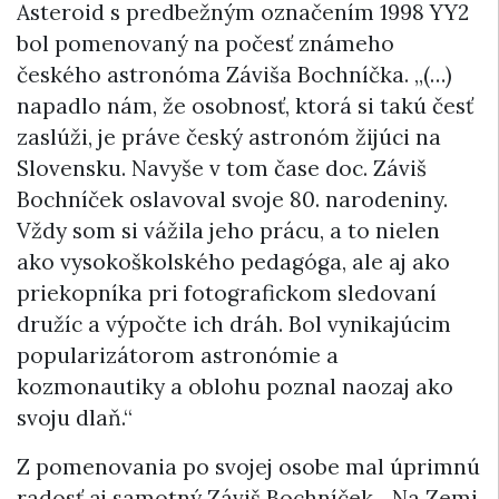
Asteroid s predbežným označením 1998 YY2
bol pomenovaný na počesť známeho
českého astronóma Záviša Bochníčka. „(…)
napadlo nám, že osobnosť, ktorá si takú česť
zaslúži, je práve český astronóm žijúci na
Slovensku. Navyše v tom čase doc. Záviš
Bochníček oslavoval svoje 80. narodeniny.
Vždy som si vážila jeho prácu, a to nielen
ako vysokoškolského pedagóga, ale aj ako
priekopníka pri fotografickom sledovaní
družíc a výpočte ich dráh. Bol vynikajúcim
popularizátorom astronómie a
kozmonautiky a oblohu poznal naozaj ako
svoju dlaň.“
Z pomenovania po svojej osobe mal úprimnú
radosť aj samotný Záviš Bochníček. „Na Zemi