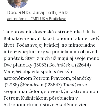
Doc. RNDr. Juraj Tóth, PhD.
astronóm na FMFI UK v Bratislave
Talentovaná slovenská astronómka Ulrika
Babiaková zasvätila astronómii takmer celý
život. Počas svojej krátkej, no mimoriadne
intenzívnej kariéry sa podieľala na objave 14
planétok. Štyri z nich už majú aj svoje meno.
Dve planétky (15053)
Bochníček
a (22644)
Matejbel
objavila spolu s českým
astronómom Petrom Pravcom, planétky
(22185)
Štiavnica
a (123647)
Tomáško
so
svojím manželom, slovenským astronómom
Petrom Kušnirákom pôsobiacim v
Astronomickom ústave Akadémie vied