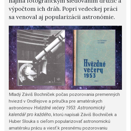
najmä fotografickým sledovaním družíc a
výpočtom ich dráh. Popri vedeckej práci
sa venoval aj popularizácii astronómie.
Mladý Záviš Bochníček počas pozorovania premenných
hviezd v Ondřejove a príručka pre amatérskych
astronómov
Hvězdné večery 1953: Astronomický
kalendář pro každého
, ktorú napísali Záviš Bochníček a
Huber Slouka s cieľom popularizovať astronomickú
amatérsku prácu a viesť k presnému pozorovaniu