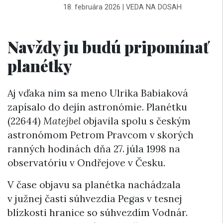
18. februára 2026
|
VEDA NA DOSAH
Navždy ju budú pripomínať
planétky
Aj vďaka nim sa meno Ulrika Babiaková
zapísalo do dejín astronómie. Planétku
(22644)
Matejbel
objavila spolu s českým
astronómom Petrom Pravcom v skorých
ranných hodinách dňa 27. júla 1998 na
observatóriu v Ondřejove v Česku.
V čase objavu sa planétka nachádzala
v južnej časti súhvezdia Pegas v tesnej
blízkosti hranice so súhvezdím Vodnár.