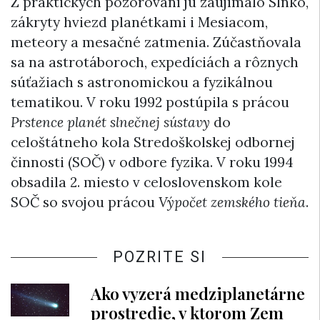
Z praktických pozorovaní ju zaujímalo Slnko,
zákryty hviezd planétkami i Mesiacom,
meteory a mesačné zatmenia. Zúčastňovala
sa na astrotáboroch, expedíciách a rôznych
súťažiach s astronomickou a fyzikálnou
tematikou. V roku 1992 postúpila s prácou
Prstence planét slnečnej sústavy
do
celoštátneho kola Stredoškolskej odbornej
činnosti (SOČ) v odbore fyzika. V roku 1994
obsadila 2. miesto v celoslovenskom kole
SOČ so svojou prácou
Výpočet zemského tieňa
.
POZRITE SI
Ako vyzerá medziplanetárne
prostredie, v ktorom Zem