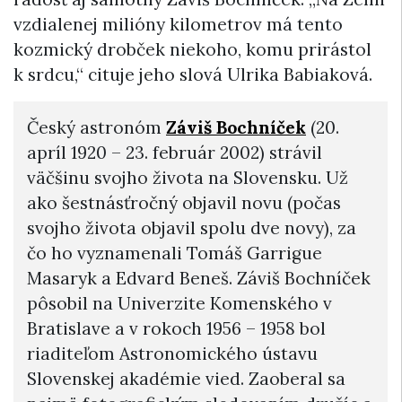
vzdialenej milióny kilometrov má tento
kozmický drobček niekoho, komu prirástol
k srdcu,“ cituje jeho slová Ulrika Babiaková.
Český astronóm
Záviš Bochníček
(20.
apríl 1920 – 23. február 2002) strávil
väčšinu svojho života na Slovensku. Už
ako šestnásťročný objavil novu (počas
svojho života objavil spolu dve novy), za
čo ho vyznamenali Tomáš Garrigue
Masaryk a Edvard Beneš. Záviš Bochníček
pôsobil na Univerzite Komenského v
Bratislave a v rokoch 1956 – 1958 bol
riaditeľom Astronomického ústavu
Slovenskej akadémie vied. Zaoberal sa