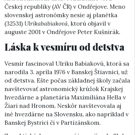
Českej republiky (AV ČR) v Ondřejove. Meno
slovenskej astronómky nesie aj planétka
(32531)
Ulrikababiaková
, ktorú objavil v
auguste 2001 v Ondřejove Peter Kušnirák.
Láska k vesmíru od detstva
Vesmír fascinoval Ulriku Babiakovú, ktorá sa
narodila 3. apríla 1976 v Banskej Štiavnici, už
od detstva. Ešte počas základnej školy začala
navštevovať astronomický krúžok Krajskej
hvezdárne a planetária Maximiliána Hella v
Žiari nad Hronom. Neskôr navštevovala aj
iné hvezdárne na Slovensku, ako napríklad v
Banskej Bystrici či v Partizánskom.