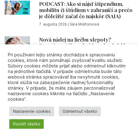
PODCAST: Ako si nájsť štipendium,
mobilitu či štúdium v zahraničí a prečo
je dôležité začať čo najskôr (SAIA)
7. augusta 2026
|
Sára Molitorisová
Nová nádej na liečbu slepoty?
Experimentálne očné kvapky dokážu
obnoviť zrak
Pri používaní tejto stránky dochádza k spracovaniu
cookies, ktoré nám pomáhajú zvyšovať kvalitu služieb.
7. augusta 2026
|
VEDA NA DOSAH
Súbory cookies môžete prijať alebo odmietnuť kliknutím
na jednotlivé tlačidlá. V prípade odmietnutia bude táto
webová stránka spracovávať iba nevyhnuté cookies,
AKTIVITY CVTI SR
ktoré slúžia na zabezpečenie riadnej funkcionality
stránky. V prípade, že máte záujem perzonalizovať
nastavenie cookies kliknite na tlačidlo „Nastavenie
cookies“.
KULTÚRA
Nastavenie cookies
Odmietnuť všetko
Povoliť všetko