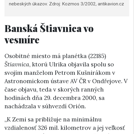
nebeských úkazov. Zdroj: Kozmos 3/2002, antikavion.cz
Banská Štiavnica vo
vesmíre
Osobitné miesto má planétka (22185)
Štiavnica
, ktorú Ulrika objavila spolu so
svojím manželom Petrom Kušnirákom v
Astronomickom ústave AV ČR v Ondřejove. V
čase objavu, teda v skorých ranných
hodinách dňa 29. decembra 2000, sa
nachádzala v súhvezdí Orión.
„K Zemi sa približuje na minimálnu
vzdialenosť 326 mil. kilometrov a jej veľkosť