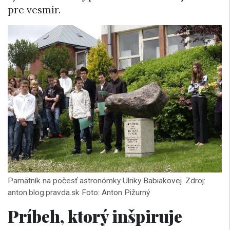
pre vesmír.
Pamätník na počesť astronómky Ulriky Babiakovej. Zdroj:
anton.blog.pravda.sk Foto: Anton Pižurný
Príbeh, ktorý inšpiruje