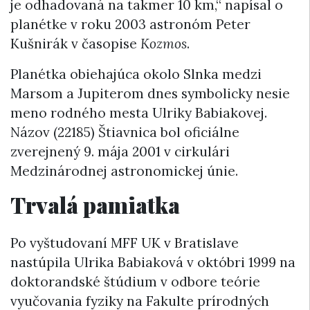
je odhadovaná na takmer 10 km,“ napísal o
planétke v roku 2003 astronóm Peter
Kušnirák v časopise
Kozmos
.
Planétka obiehajúca okolo Slnka medzi
Marsom a Jupiterom dnes symbolicky nesie
meno rodného mesta Ulriky Babiakovej.
Názov (22185) Štiavnica bol oficiálne
zverejnený 9. mája 2001 v cirkulári
Medzinárodnej astronomickej únie.
Trvalá pamiatka
Po vyštudovaní MFF UK v Bratislave
nastúpila Ulrika Babiaková v októbri 1999 na
doktorandské štúdium v odbore teórie
vyučovania fyziky na Fakulte prírodných