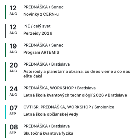
12
PREDNÁŠKA
/ Senec
AUG
Novinky z CERN-u
12
INÉ
/ celý svet
AUG
Perzeidy 2026
19
PREDNÁŠKA
/ Senec
AUG
Program ARTEMIS
20
PREDNÁŠKA
/ Bratislava
AUG
Asteroidy a planetárna obrana: čo dnes vieme a čo nás
ešte čaká
24
PREDNÁŠKA, WORKSHOP
/ Bratislava
AUG
Letná škola kvantových technológií 2026 v Bratislave
07
CVTI SR, PREDNÁŠKA, WORKSHOP
/ Smolenice
SEP
Letná škola občianskej vedy
08
PREDNÁŠKA
/ Bratislava
SEP
Skutočná kvantová fyzika