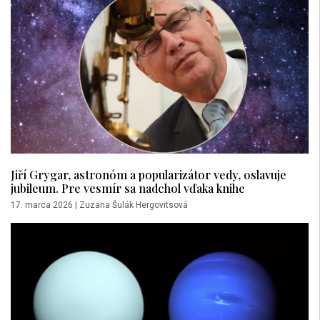
Jiří Grygar, astronóm a popularizátor vedy, oslavuje
jubileum. Pre vesmír sa nadchol vďaka knihe
17. marca 2026
|
Zuzana Šulák Hergovitsová