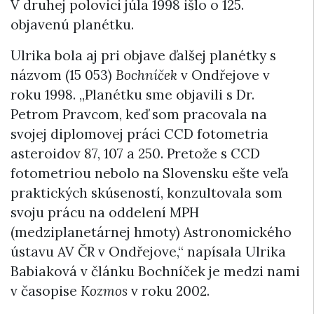
V druhej polovici júla 1998 išlo o 125.
objavenú planétku.
Ulrika bola aj pri objave ďalšej planétky s
názvom (15 053)
Bochníček
v Ondřejove v
roku 1998. „Planétku sme objavili s Dr.
Petrom Pravcom, keď som pracovala na
svojej diplomovej práci CCD fotometria
asteroidov 87, 107 a 250. Pretože s CCD
fotometriou nebolo na Slovensku ešte veľa
praktických skúseností, konzultovala som
svoju prácu na oddelení MPH
(medziplanetárnej hmoty) Astronomického
ústavu AV ČR v Ondřejove,“ napísala Ulrika
Babiaková v článku Bochníček je medzi nami
v časopise
Kozmos
v roku 2002.