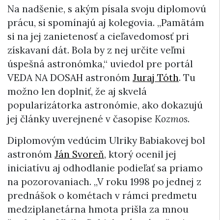
Na nadšenie, s akým písala svoju diplomovú
prácu, si spomínajú aj kolegovia. „Pamätám
si na jej zanietenosť a cieľavedomosť pri
získavaní dát. Bola by z nej určite veľmi
úspešná astronómka,“ uviedol pre portál
VEDA NA DOSAH astronóm
Juraj Tóth
. Tu
možno len doplniť, že aj skvelá
popularizátorka astronómie, ako dokazujú
jej články uverejnené v časopise
Kozmos
.
Diplomovým vedúcim Ulriky Babiakovej bol
astronóm
Ján Svoreň
, ktorý ocenil jej
iniciatívu aj odhodlanie podieľať sa priamo
na pozorovaniach. „V roku 1998 po jednej z
prednášok o kométach v rámci predmetu
medziplanetárna hmota prišla za mnou