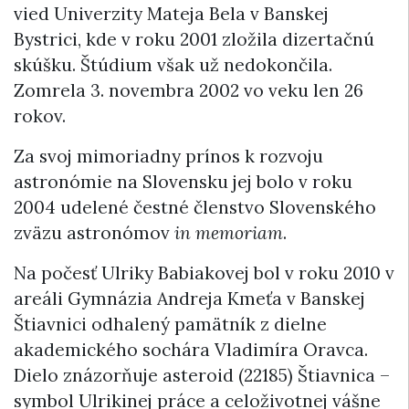
vied Univerzity Mateja Bela v Banskej
Bystrici, kde v roku 2001 zložila dizertačnú
skúšku. Štúdium však už nedokončila.
Zomrela 3. novembra 2002 vo veku len 26
rokov.
Za svoj mimoriadny prínos k rozvoju
astronómie na Slovensku jej bolo v roku
2004 udelené čestné členstvo Slovenského
zväzu astronómov
in memoriam
.
Na počesť Ulriky Babiakovej bol v roku 2010 v
areáli Gymnázia Andreja Kmeťa v Banskej
Štiavnici odhalený pamätník z dielne
akademického sochára Vladimíra Oravca.
Dielo znázorňuje asteroid (22185) Štiavnica –
symbol Ulrikinej práce a celoživotnej vášne