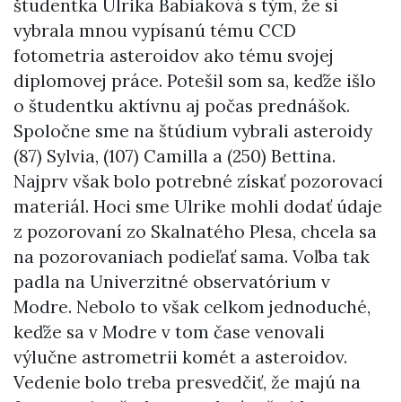
študentka Ulrika Babiaková s tým, že si
vybrala mnou vypísanú tému CCD
fotometria asteroidov ako tému svojej
diplomovej práce. Potešil som sa, keďže išlo
o študentku aktívnu aj počas prednášok.
Spoločne sme na štúdium vybrali asteroidy
(87) Sylvia, (107) Camilla a (250) Bettina.
Najprv však bolo potrebné získať pozorovací
materiál. Hoci sme Ulrike mohli dodať údaje
z pozorovaní zo Skalnatého Plesa, chcela sa
na pozorovaniach podieľať sama. Voľba tak
padla na Univerzitné observatórium v
Modre. Nebolo to však celkom jednoduché,
keďže sa v Modre v tom čase venovali
výlučne astrometrii komét a asteroidov.
Vedenie bolo treba presvedčiť, že majú na