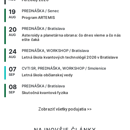
19
PREDNÁŠKA
/ Senec
AUG
Program ARTEMIS
20
PREDNÁŠKA
/ Bratislava
AUG
Asteroidy a planetárna obrana: čo dnes vieme a čo nás
ešte čaká
24
PREDNÁŠKA, WORKSHOP
/ Bratislava
AUG
Letná škola kvantových technológií 2026 v Bratislave
07
CVTI SR, PREDNÁŠKA, WORKSHOP
/ Smolenice
SEP
Letná škola občianskej vedy
08
PREDNÁŠKA
/ Bratislava
SEP
Skutočná kvantová fyzika
Zobraziť všetky podujatia >>
NAJNOVŠIE ČLÁNKY