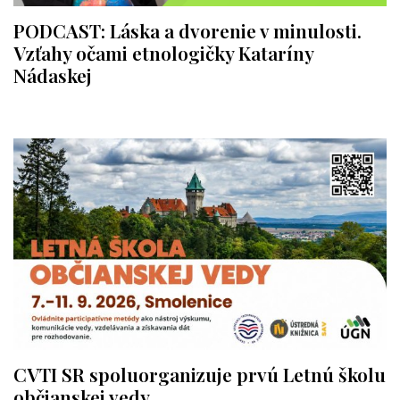
PODCAST: Láska a dvorenie v minulosti.
Vzťahy očami etnologičky Kataríny
Nádaskej
CVTI SR spoluorganizuje prvú Letnú školu
občianskej vedy