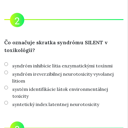
Čo označuje skratka syndrómu SILENT v
toxikológii?
syndróm inhibície lítia enzymatickými toxínmi
syndróm ireverzibilnej neurotoxicity vyvolanej
lítiom
systém identifikácie látok environmentálnej
toxicity
syntetický index latentnej neurotoxicity