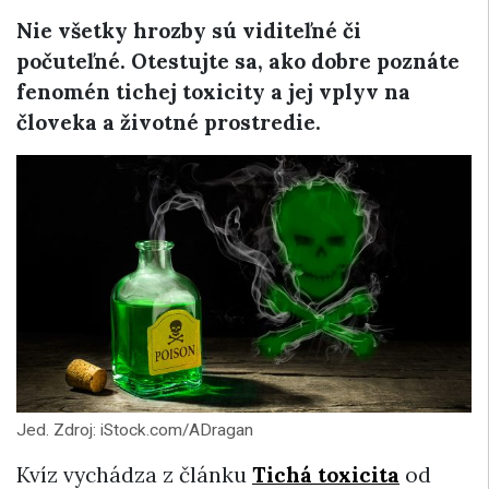
Nie všetky hrozby sú viditeľné či
počuteľné. Otestujte sa, ako dobre poznáte
fenomén tichej toxicity a jej vplyv na
človeka a životné prostredie.
Jed. Zdroj: iStock.com/ADragan
Kvíz vychádza z článku
Tichá toxicita
od