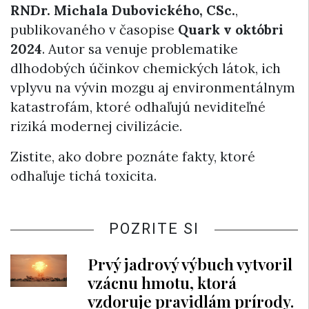
RNDr. Michala Dubovického, CSc.
,
publikovaného v časopise
Quark v októbri
2024
. Autor sa venuje problematike
dlhodobých účinkov chemických látok, ich
vplyvu na vývin mozgu aj environmentálnym
katastrofám, ktoré odhaľujú neviditeľné
riziká modernej civilizácie.
Zistite, ako dobre poznáte fakty, ktoré
odhaľuje tichá toxicita.
POZRITE SI
Prvý jadrový výbuch vytvoril
vzácnu hmotu, ktorá
vzdoruje pravidlám prírody.