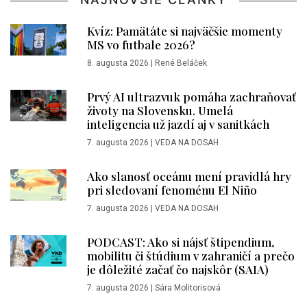
Kvíz: Pamätáte si najväčšie momenty
MS vo futbale 2026?
8. augusta 2026
|
René Beláček
Prvý AI ultrazvuk pomáha zachraňovať
životy na Slovensku. Umelá
inteligencia už jazdí aj v sanitkách
7. augusta 2026
|
VEDA NA DOSAH
Ako slanosť oceánu mení pravidlá hry
pri sledovaní fenoménu El Niño
7. augusta 2026
|
VEDA NA DOSAH
PODCAST: Ako si nájsť štipendium,
mobilitu či štúdium v zahraničí a prečo
je dôležité začať čo najskôr (SAIA)
7. augusta 2026
|
Sára Molitorisová