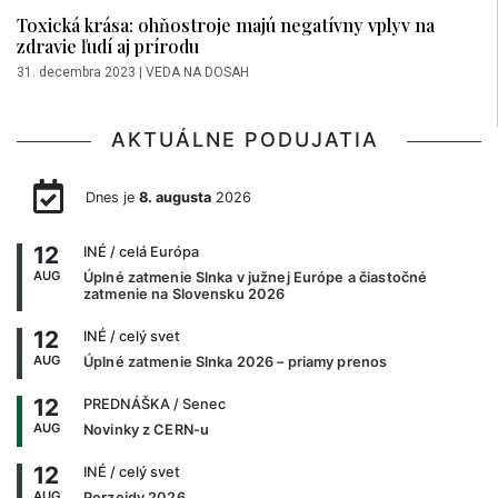
Toxická krása: ohňostroje majú negatívny vplyv na
zdravie ľudí aj prírodu
31. decembra 2023
|
VEDA NA DOSAH
AKTUÁLNE PODUJATIA
Dnes je
8. augusta
2026
12
INÉ
/ celá Európa
AUG
Úplné zatmenie Slnka v južnej Európe a čiastočné
zatmenie na Slovensku 2026
12
INÉ
/ celý svet
AUG
Úplné zatmenie Slnka 2026 – priamy prenos
12
PREDNÁŠKA
/ Senec
AUG
Novinky z CERN-u
12
INÉ
/ celý svet
AUG
Perzeidy 2026