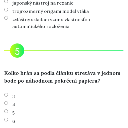
japonský nástroj na rezanie
trojrozmerný origami model vtáka
zvláštny skladací vzor s vlastnosťou
automatického rozloženia
Koľko hrán sa podľa článku stretáva v jednom
bode po náhodnom pokrčení papiera?
3
4
5
6