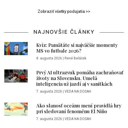
Zobraziť všetky podujatia >>
NAJNOVŠIE ČLÁNKY
Kvíz: Pamätáte si najväčšie momenty
MS vo futbale 2026?
8. augusta 2026
|
René Beláček
Prvý AI ultrazvuk pomáha zachraňovať
životy na Slovensku. Umelá
inteligencia už jazdí aj v sanitkách
7. augusta 2026
|
VEDA NA DOSAH
Ako slanosť oceánu mení pravidlá hry
pri sledovaní fenoménu El Niño
7. augusta 2026
|
VEDA NA DOSAH