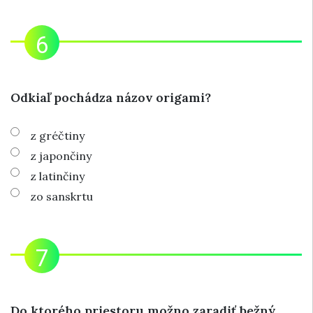
Odkiaľ pochádza názov origami?
z gréčtiny
z japončiny
z latinčiny
zo sanskrtu
Do ktorého priestoru možno zaradiť bežný