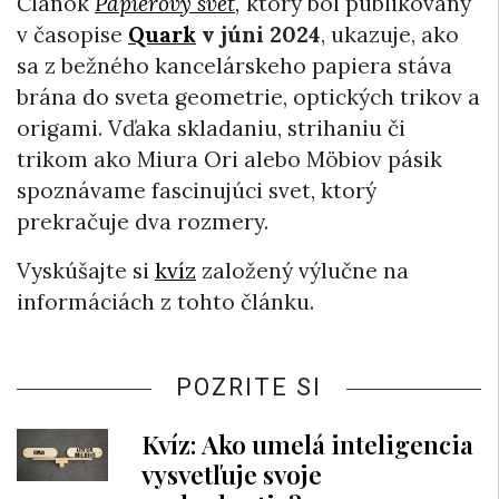
Článok
Papierový svet
,
ktorý bol publikovaný
v časopise
Quark
v júni 2024
, ukazuje, ako
sa z bežného kancelárskeho papiera stáva
brána do sveta geometrie, optických trikov a
origami. Vďaka skladaniu, strihaniu či
trikom ako Miura Ori alebo Möbiov pásik
spoznávame fascinujúci svet, ktorý
prekračuje dva rozmery.
Vyskúšajte si
kvíz
založený výlučne na
informáciách z tohto článku.
POZRITE SI
Kvíz: Ako umelá inteligencia
vysvetľuje svoje