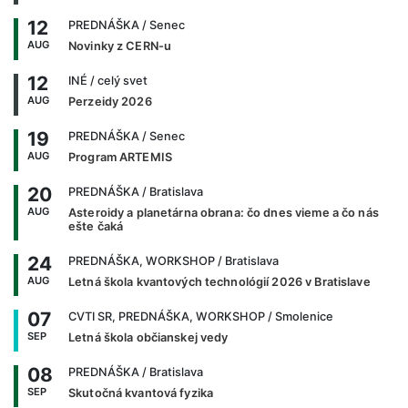
12
PREDNÁŠKA
/ Senec
AUG
Novinky z CERN-u
12
INÉ
/ celý svet
AUG
Perzeidy 2026
19
PREDNÁŠKA
/ Senec
AUG
Program ARTEMIS
20
PREDNÁŠKA
/ Bratislava
AUG
Asteroidy a planetárna obrana: čo dnes vieme a čo nás
ešte čaká
24
PREDNÁŠKA, WORKSHOP
/ Bratislava
AUG
Letná škola kvantových technológií 2026 v Bratislave
07
CVTI SR, PREDNÁŠKA, WORKSHOP
/ Smolenice
SEP
Letná škola občianskej vedy
08
PREDNÁŠKA
/ Bratislava
SEP
Skutočná kvantová fyzika