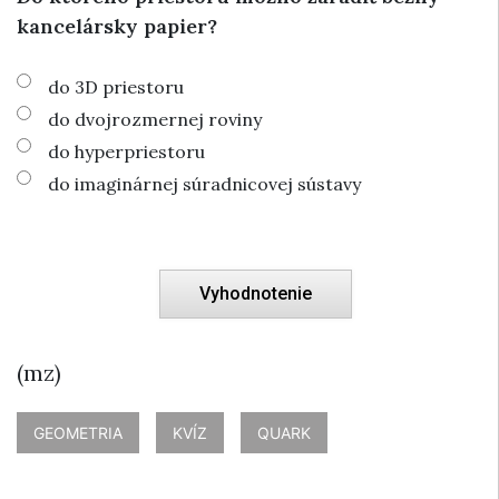
kancelársky papier?
do 3D priestoru
do dvojrozmernej roviny
do hyperpriestoru
do imaginárnej súradnicovej sústavy
(mz)
GEOMETRIA
KVÍZ
QUARK