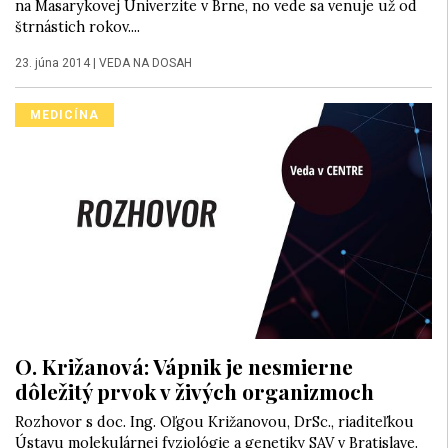
na Masarykovej Univerzite v Brne, no vede sa venuje už od
štrnástich rokov....
23. júna 2014
|
VEDA NA DOSAH
MEDICÍNA
O. Križanová: Vápnik je nesmierne
dôležitý prvok v živých organizmoch
Rozhovor s doc. Ing. Oľgou Križanovou, DrSc., riaditeľkou
Ústavu molekulárnej fyziológie a genetiky SAV v Bratislave.