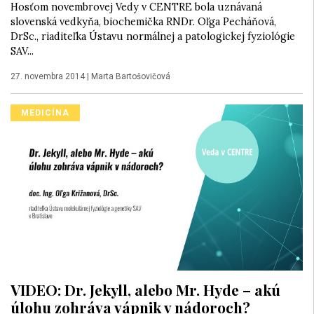
Hosťom novembrovej Vedy v CENTRE bola uznávaná
slovenská vedkyňa, biochemička RNDr. Oľga Pecháňová,
DrSc., riaditeľka Ústavu normálnej a patologickej fyziológie
SAV...
27. novembra 2014
|
Marta Bartošovičová
MEDICÍNA
VIDEO: Dr. Jekyll, alebo Mr. Hyde – akú
úlohu zohráva vápnik v nádoroch?