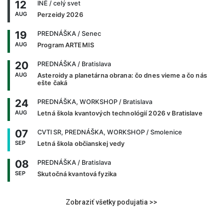
12
INÉ
/ celý svet
AUG
Perzeidy 2026
19
PREDNÁŠKA
/ Senec
AUG
Program ARTEMIS
20
PREDNÁŠKA
/ Bratislava
AUG
Asteroidy a planetárna obrana: čo dnes vieme a čo nás
ešte čaká
24
PREDNÁŠKA, WORKSHOP
/ Bratislava
AUG
Letná škola kvantových technológií 2026 v Bratislave
07
CVTI SR, PREDNÁŠKA, WORKSHOP
/ Smolenice
SEP
Letná škola občianskej vedy
08
PREDNÁŠKA
/ Bratislava
SEP
Skutočná kvantová fyzika
Zobraziť všetky podujatia >>