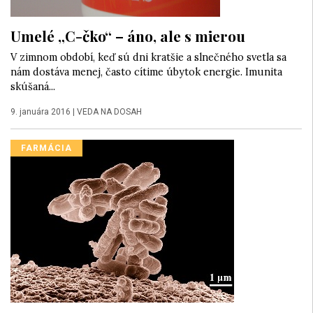
Umelé „C-čko“ – áno, ale s mierou
V zimnom období, keď sú dni kratšie a slnečného svetla sa
nám dostáva menej, často cítime úbytok energie. Imunita
skúšaná...
9. januára 2016
|
VEDA NA DOSAH
FARMÁCIA