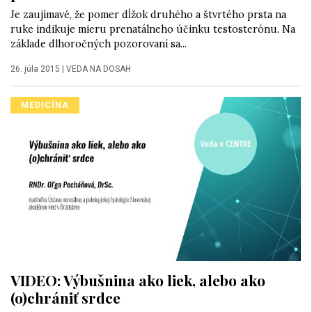
Je zaujímavé, že pomer dĺžok druhého a štvrtého prsta na
ruke indikuje mieru prenatálneho účinku testosterónu. Na
základe dlhoročných pozorovaní sa...
26. júla 2015
|
VEDA NA DOSAH
MEDICÍNA
VIDEO: Výbušnina ako liek, alebo ako
(o)chrániť srdce