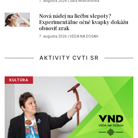
7. augusta 2026
|
Sára Molitorisová
Nová nádej na liečbu slepoty?
Experimentálne očné kvapky dokážu
obnoviť zrak
7. augusta 2026
|
VEDA NA DOSAH
AKTIVITY CVTI SR
KULTÚRA