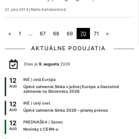
23. júna 2014
|
Marta Bartošovičová
«
1
…
67
68
69
70
71
»
AKTUÁLNE PODUJATIA
Dnes je
9. augusta
2026
12
INÉ
/ celá Európa
AUG
Úplné zatmenie Slnka v južnej Európe a čiastočné
zatmenie na Slovensku 2026
12
INÉ
/ celý svet
AUG
Úplné zatmenie Slnka 2026 – priamy prenos
12
PREDNÁŠKA
/ Senec
AUG
Novinky z CERN-u