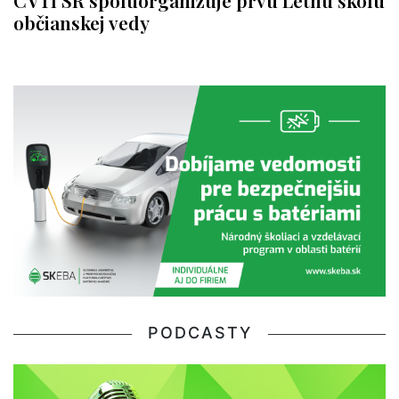
CVTI SR spoluorganizuje prvú Letnú školu
občianskej vedy
PODCASTY