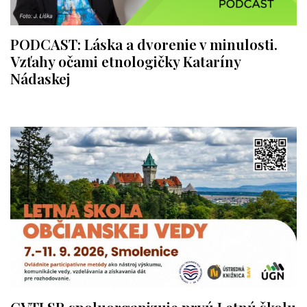
PODCAST: Láska a dvorenie v minulosti.
Vzťahy očami etnologičky Kataríny
Nádaskej