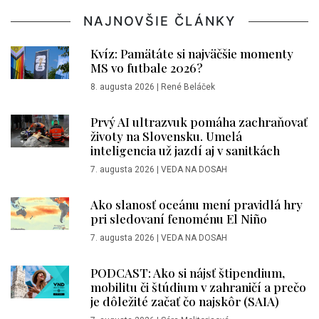
NAJNOVŠIE ČLÁNKY
Kvíz: Pamätáte si najväčšie momenty
MS vo futbale 2026?
8. augusta 2026
|
René Beláček
Prvý AI ultrazvuk pomáha zachraňovať
životy na Slovensku. Umelá
inteligencia už jazdí aj v sanitkách
7. augusta 2026
|
VEDA NA DOSAH
Ako slanosť oceánu mení pravidlá hry
pri sledovaní fenoménu El Niño
7. augusta 2026
|
VEDA NA DOSAH
PODCAST: Ako si nájsť štipendium,
mobilitu či štúdium v zahraničí a prečo
je dôležité začať čo najskôr (SAIA)