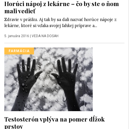
Horúci nápoj z lekárne – čo by ste o ňom
mali vedieť
Zdravie v prášku. Aj tak by sa dali nazvať horúce nápoje z
lekárne, ktoré si vďaka svojej ľahkej príprave a...
5. januára 2016
|
VEDA NA DOSAH
FARMÁCIA
Testosterón vplýva na pomer dĺžok
prstov