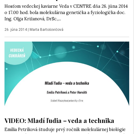
Hosťom vedeckej kaviarne Veda v CENTRE dňa 26. júna 2014
o 17.00 hod. bola molekulárna genetička a fyziologička doc.
Ing. Oľga Križanová, DrSc.,...
26. júna 2014
|
Marta Bartošovičová
VIDEO: Mladí ľudia – veda a technika
Emília Petríková študuje prvý ročník molekulárnej biológie