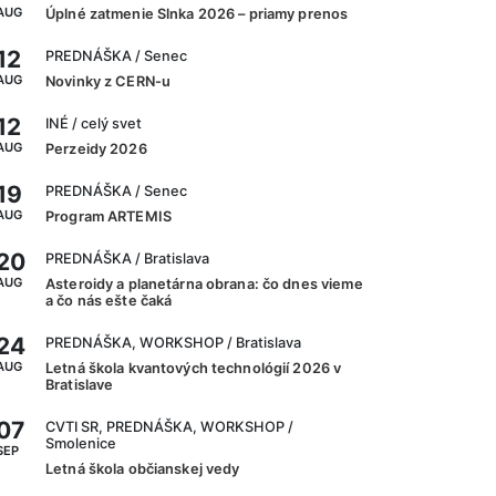
AUG
Úplné zatmenie Slnka 2026 – priamy prenos
12
PREDNÁŠKA
/ Senec
AUG
Novinky z CERN-u
12
INÉ
/ celý svet
AUG
Perzeidy 2026
19
PREDNÁŠKA
/ Senec
AUG
Program ARTEMIS
20
PREDNÁŠKA
/ Bratislava
AUG
Asteroidy a planetárna obrana: čo dnes vieme
a čo nás ešte čaká
24
PREDNÁŠKA, WORKSHOP
/ Bratislava
AUG
Letná škola kvantových technológií 2026 v
Bratislave
07
CVTI SR, PREDNÁŠKA, WORKSHOP
/
Smolenice
SEP
Letná škola občianskej vedy