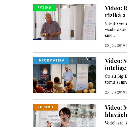
Video: 
FYZIKA
riziká a
V tejto ved
všade okolo
sme...
30. júla 2019
Video: 
INFORMATIKA
intelige
Čo sú Big 
tomu si mno
25. júla 2019
Video: M
ZDRAVIE
hlavách
Vedeli ste,