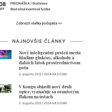
08
PREDNÁŠKA
/ Bratislava
SEP
Skutočná kvantová fyzika
Zobraziť všetky podujatia >>
NAJNOVŠIE ČLÁNKY
Nový inteligentný prsteň meria
hladinu glukózy, alkoholu a
ďalších látok prostredníctvom
potu
6. augusta 2026
|
VEDA NA DOSAH
V Kongu objavili nový druh
opice, vyznačuje sa oranžovým
fľakom na ústach
5. augusta 2026
|
VEDA NA DOSAH