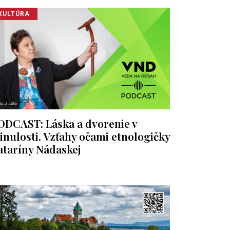
KULTÚRA
ODCAST: Láska a dvorenie v
inulosti. Vzťahy očami etnologičky
ataríny Nádaskej