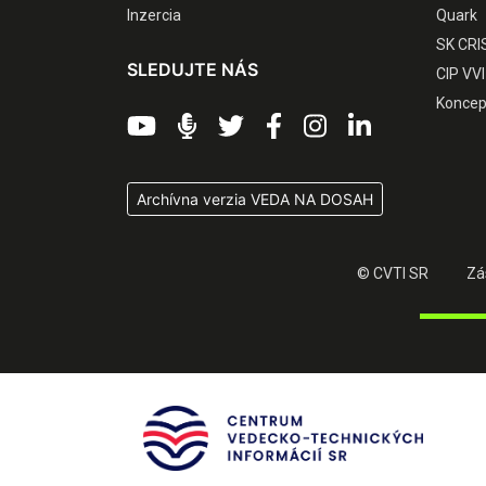
Inzercia
Quark
SK CRI
SLEDUJTE NÁS
CIP VVI
Koncep
Archívna verzia VEDA NA DOSAH
© CVTI SR
Zá