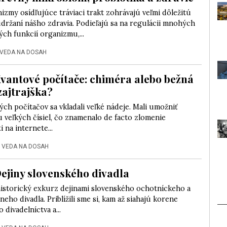
zmy osídľujúce tráviaci trakt zohrávajú veľmi dôležitú
držaní nášho zdravia. Podieľajú sa na regulácii mnohých
ých funkcií organizmu,...
VEDA NA DOSAH
Kvantové počítače: chiméra alebo bežná
zajtrajška?
ch počítačov sa vkladali veľké nádeje. Mali umožniť
u veľkých čísiel, čo znamenalo de facto zlomenie
 na internete...
|
VEDA NA DOSAH
Dejiny slovenského divadla
 historický exkurz dejinami slovenského ochotníckeho a
neho divadla. Priblížili sme si, kam až siahajú korene
 divadelníctva a...