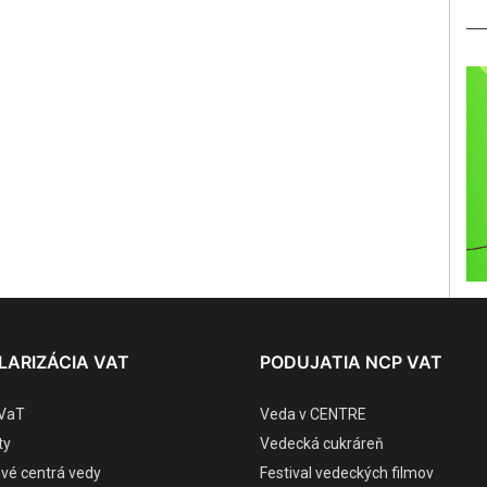
LARIZÁCIA VAT
PODUJATIA NCP VAT
VaT
Veda v CENTRE
ty
Vedecká cukráreň
ové centrá vedy
Festival vedeckých filmov