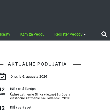
dcasty
Kam za vedou
Register vedcov
AKTUÁLNE PODUJATIA
Dnes je
6. augusta
2026
12
INÉ
/ celá Európa
AUG
Úplné zatmenie Slnka v južnej Európe a
čiastočné zatmenie na Slovensku 2026
12
INÉ
/ celý svet