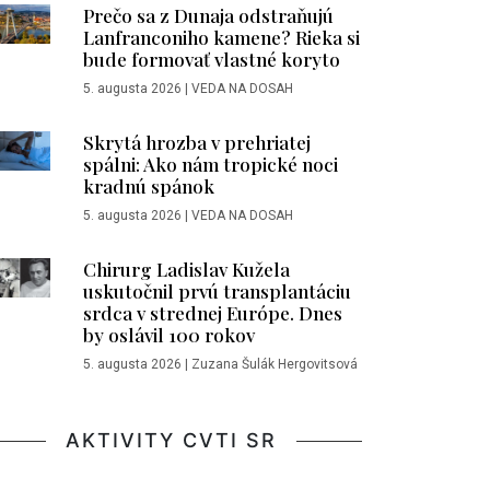
Prečo sa z Dunaja odstraňujú
Lanfranconiho kamene? Rieka si
bude formovať vlastné koryto
5. augusta 2026
|
VEDA NA DOSAH
Skrytá hrozba v prehriatej
spálni: Ako nám tropické noci
kradnú spánok
5. augusta 2026
|
VEDA NA DOSAH
Chirurg Ladislav Kužela
uskutočnil prvú transplantáciu
srdca v strednej Európe. Dnes
by oslávil 100 rokov
5. augusta 2026
|
Zuzana Šulák Hergovitsová
AKTIVITY CVTI SR