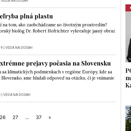
|
VEDA NA DOSAH
Veľryba plná plastu
ží na tom, ako zaobchádzame so životným prostredím?
rský biológ Dr. Robert Hofrichter vykresľuje jasný obraz
19
|
VEDA NA DOSAH
Extrémne prejavy počasia na Slovensku
P
h sa klimatických podmienkach v regióne Európy, kde sa
m
 Slovensko, sme hľadali odpoveď na otázku, či je vnímanie
K
9
|
VEDA NA DOSAH
26
27
…
37
»