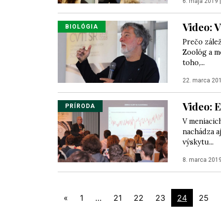
6. mája 2019
Video: 
BIOLÓGIA
Prečo zále
Zoológ a mo
toho,...
22. marca 20
Video: 
PRÍRODA
V meniacic
nachádza aj
výskytu...
8. marca 201
«
1
…
21
22
23
24
25