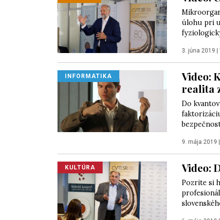
Mikroorgani
úlohu pri u
fyziologick
3. júna 2019
|
Video: 
INFORMATIKA
realita 
Do kvantový
faktorizáci
bezpečnosti
9. mája 2019
Video: 
KULTÚRA
Pozrite si
profesionál
slovenského