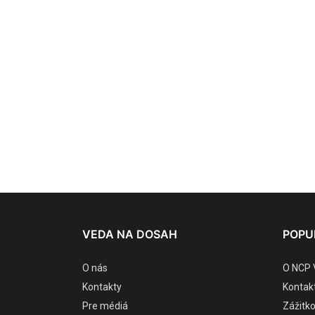
VEDA NA DOSAH
POPU
O nás
O NCP 
Kontakty
Kontak
Pre médiá
Zážitk