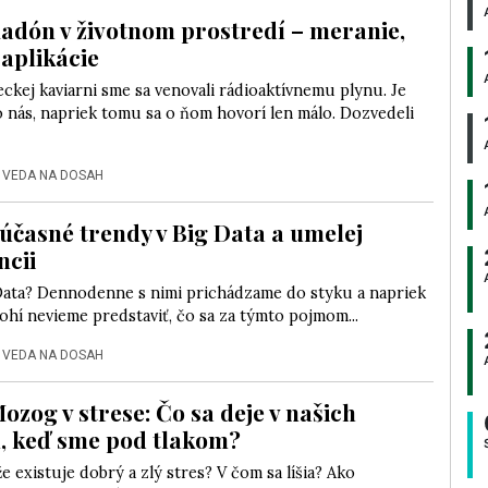
Radón v životnom prostredí – meranie,
 aplikácie
eckej kaviarni sme sa venovali rádioaktívnemu plynu. Je
 nás, napriek tomu sa o ňom hovorí len málo. Dozvedeli
|
VEDA NA DOSAH
Súčasné trendy v Big Data a umelej
ncii
Data? Dennodenne s nimi prichádzame do styku a napriek
hí nevieme predstaviť, čo sa za týmto pojmom...
|
VEDA NA DOSAH
ozog v strese: Čo sa deje v našich
, keď sme pod tlakom?
 že existuje dobrý a zlý stres? V čom sa líšia? Ako