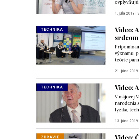
ovplyvňujú 
1. júla 2019
|
Video: 
TECHNIKA
srdcom
Pripomínam
významu, po
teórie parn
21. júna 2019
Video: 
TECHNIKA
V májovej V
narodenia 
fyzika, tech
13. júna 2019
Video: 
ZDRAVIE