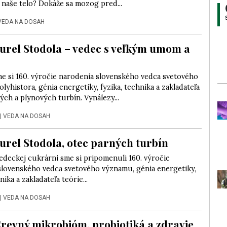
naše telo? Dokáže sa mozog pred...
VEDA NA DOSAH
Aurel Stodola – vedec s veľkým umom a
e si 160. výročie narodenia slovenského vedca svetového
lyhistora, génia energetiky, fyzika, technika a zakladateľa
ých a plynových turbín. Vynálezy...
|
VEDA NA DOSAH
Aurel Stodola, otec parných turbín
edeckej cukrárni sme si pripomenuli 160. výročie
slovenského vedca svetového významu, génia energetiky,
nika a zakladateľa teórie...
|
VEDA NA DOSAH
Črevný mikrobióm, probiotiká a zdravie