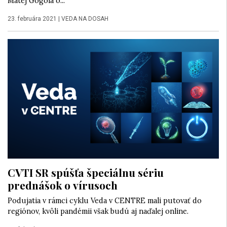
Matej Gogola o...
23. februára 2021
|
VEDA NA DOSAH
CVTI SR spúšťa špeciálnu sériu
prednášok o vírusoch
Podujatia v rámci cyklu Veda v CENTRE mali putovať do
regiónov, kvôli pandémii však budú aj naďalej online.