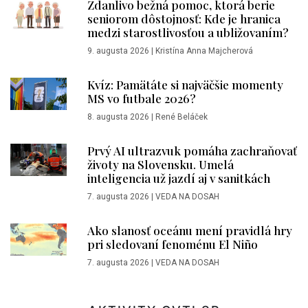
Zdanlivo bežná pomoc, ktorá berie
seniorom dôstojnosť: Kde je hranica
medzi starostlivosťou a ubližovaním?
9. augusta 2026
|
Kristína Anna Majcherová
Kvíz: Pamätáte si najväčšie momenty
MS vo futbale 2026?
8. augusta 2026
|
René Beláček
Prvý AI ultrazvuk pomáha zachraňovať
životy na Slovensku. Umelá
inteligencia už jazdí aj v sanitkách
7. augusta 2026
|
VEDA NA DOSAH
Ako slanosť oceánu mení pravidlá hry
pri sledovaní fenoménu El Niño
7. augusta 2026
|
VEDA NA DOSAH