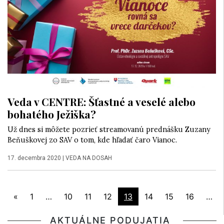
Veda v CENTRE: Šťastné a veselé alebo
bohatého Ježiška?
Už dnes si môžete pozrieť streamovanú prednášku Zuzany
Beňuškovej zo SAV o tom, kde hľadať čaro Vianoc.
17. decembra 2020
|
VEDA NA DOSAH
«
1
…
10
11
12
13
14
15
16
…
AKTUÁLNE PODUJATIA