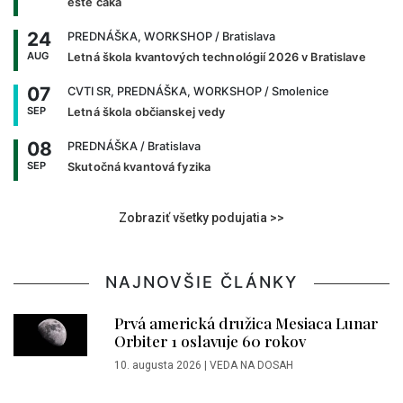
ešte čaká
24
PREDNÁŠKA, WORKSHOP
/ Bratislava
AUG
Letná škola kvantových technológií 2026 v Bratislave
07
CVTI SR, PREDNÁŠKA, WORKSHOP
/ Smolenice
SEP
Letná škola občianskej vedy
08
PREDNÁŠKA
/ Bratislava
SEP
Skutočná kvantová fyzika
Zobraziť všetky podujatia >>
NAJNOVŠIE ČLÁNKY
Prvá americká družica Mesiaca Lunar
Orbiter 1 oslavuje 60 rokov
10. augusta 2026
|
VEDA NA DOSAH