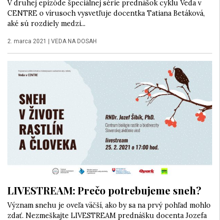
V druhej epizóde špeciálnej série prednášok cyklu Veda v
CENTRE o vírusoch vysvetľuje docentka Tatiana Betáková,
aké sú rozdiely medzi...
2. marca 2021
|
VEDA NA DOSAH
LIVESTREAM: Prečo potrebujeme sneh?
Význam snehu je oveľa väčší, ako by sa na prvý pohľad mohlo
zdať. Nezmeškajte LIVESTREAM prednášku docenta Jozefa