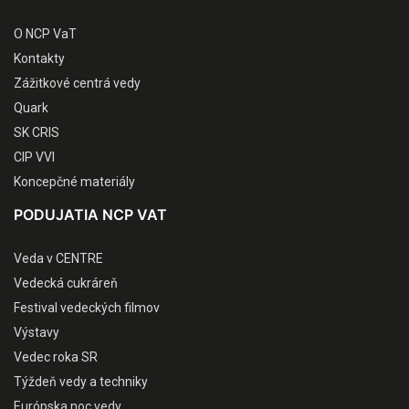
O NCP VaT
Kontakty
Zážitkové centrá vedy
Quark
SK CRIS
CIP VVI
Koncepčné materiály
PODUJATIA NCP VAT
Veda v CENTRE
Vedecká cukráreň
Festival vedeckých filmov
Výstavy
Vedec roka SR
Týždeň vedy a techniky
Európska noc vedy