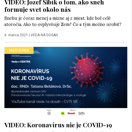
VIDEO: Jozef Šibík o tom, ako sneh
formuje svet okolo nás
Snehu je čoraz menej a mizne aj z miest, kde bol celé
storočia. Ako to ovplyvňuje Zem? Čo s tým možno urobiť?
6. marca 2021
|
VEDA NA DOSAH
MEDICÍNA
VIDEO: Koronavírus nie je COVID-19