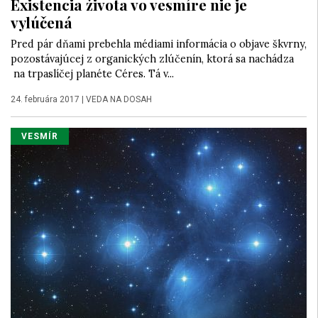
Existencia života vo vesmíre nie je
vylúčená
Pred pár dňami prebehla médiami informácia o objave škvrny,
pozostávajúcej z organických zlúčenín, ktorá sa nachádza
na trpaslíčej planéte Céres. Tá v...
24. februára 2017
|
VEDA NA DOSAH
VESMÍR