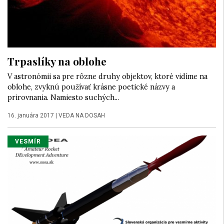
Trpaslíky na oblohe
V astronómii sa pre rôzne druhy objektov, ktoré vidíme na
oblohe, zvyknú používať krásne poetické názvy a
prirovnania. Namiesto suchých...
16. januára 2017
|
VEDA NA DOSAH
VESMÍR