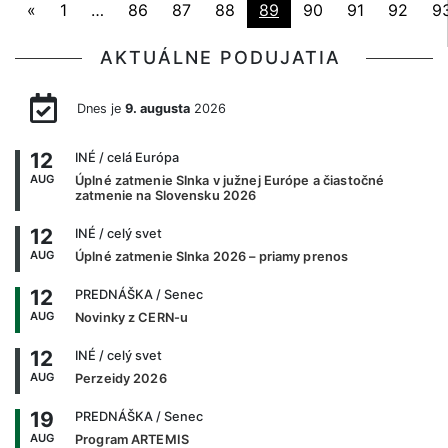
«
1
…
86
87
88
89
90
91
92
9
AKTUÁLNE PODUJATIA
Dnes je
9. augusta
2026
12
INÉ
/ celá Európa
AUG
Úplné zatmenie Slnka v južnej Európe a čiastočné
zatmenie na Slovensku 2026
12
INÉ
/ celý svet
AUG
Úplné zatmenie Slnka 2026 – priamy prenos
12
PREDNÁŠKA
/ Senec
AUG
Novinky z CERN-u
12
INÉ
/ celý svet
AUG
Perzeidy 2026
19
PREDNÁŠKA
/ Senec
AUG
Program ARTEMIS