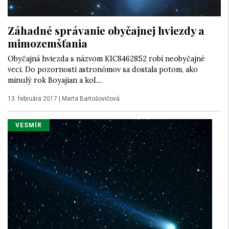
Záhadné správanie obyčajnej hviezdy a
mimozemšťania
Obyčajná hviezda s názvom KIC8462852 robí neobyčajné
veci. Do pozornosti astronómov sa dostala potom, ako
minulý rok Boyajian a kol....
13. februára 2017
|
Marta Bartošovičová
VESMÍR