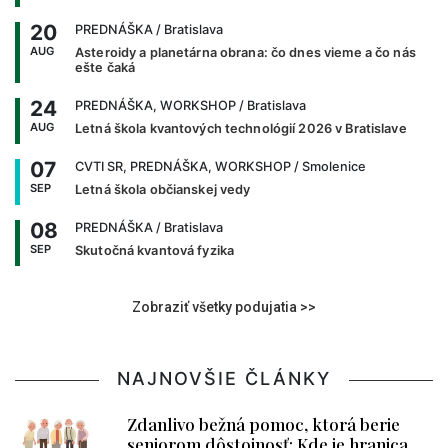
20
PREDNÁŠKA
/ Bratislava
AUG
Asteroidy a planetárna obrana: čo dnes vieme a čo nás
ešte čaká
24
PREDNÁŠKA, WORKSHOP
/ Bratislava
AUG
Letná škola kvantových technológií 2026 v Bratislave
07
CVTI SR, PREDNÁŠKA, WORKSHOP
/ Smolenice
SEP
Letná škola občianskej vedy
08
PREDNÁŠKA
/ Bratislava
SEP
Skutočná kvantová fyzika
Zobraziť všetky podujatia >>
NAJNOVŠIE ČLÁNKY
Zdanlivo bežná pomoc, ktorá berie
seniorom dôstojnosť: Kde je hranica