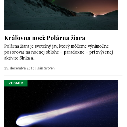
Kráľovna noci: Polárna žiara
Polárna žiara je svetelný jav, ktorý môžeme výnimočne
pozorovať na nočnej oblohe – paradoxne – pri zvýšenej
aktivite Slnka a...
25. decembra 2016
|
Ján Svoreň
VESMÍR