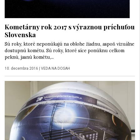
Kometárny rok 2017 s výraznou príchuťou
Slovenska
Sú roky, ktoré neponúkajú na oblohe žiadnu, aspoň vizuálne
dostupnú kométu. Sú roky, ktoré síce ponúknu celkom
peknú, jasnú kométu,...
10. decembra 2016
|
VEDA NA DOSAH