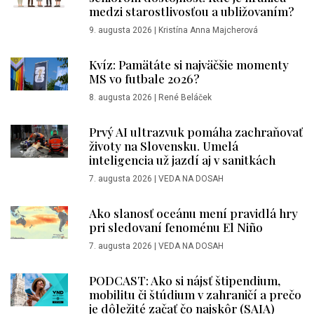
medzi starostlivosťou a ubližovaním?
9. augusta 2026
|
Kristína Anna Majcherová
Kvíz: Pamätáte si najväčšie momenty
MS vo futbale 2026?
8. augusta 2026
|
René Beláček
Prvý AI ultrazvuk pomáha zachraňovať
životy na Slovensku. Umelá
inteligencia už jazdí aj v sanitkách
7. augusta 2026
|
VEDA NA DOSAH
Ako slanosť oceánu mení pravidlá hry
pri sledovaní fenoménu El Niño
7. augusta 2026
|
VEDA NA DOSAH
PODCAST: Ako si nájsť štipendium,
mobilitu či štúdium v zahraničí a prečo
je dôležité začať čo najskôr (SAIA)