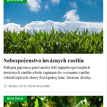
BIOLÓGIA
Nebezpečenstvo inváznych rastlín
Fallopia japonica patrí medzi 100 najnebezpečnejších
inváznych rastlín a bola zapísaná do zoznamu rastlín
vzbudzujúcich obavy Európskej únie. Invázne druhy...
23. októbra 2018
|
VEDA NA DOSAH
BIOLÓGIA