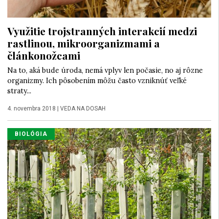
Využitie trojstranných interakcií medzi
rastlinou, mikroorganizmami a
článkonožcami
Na to, aká bude úroda, nemá vplyv len počasie, no aj rôzne
organizmy. Ich pôsobením môžu často vzniknúť veľké
straty...
4. novembra 2018
|
VEDA NA DOSAH
BIOLÓGIA