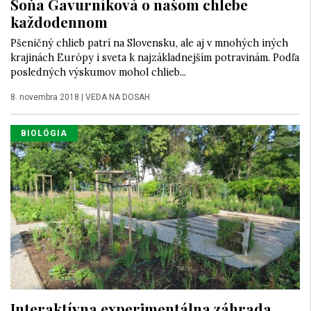
Soňa Gavurníková o našom chlebe
každodennom
Pšeničný chlieb patrí na Slovensku, ale aj v mnohých iných
krajinách Európy i sveta k najzákladnejším potravinám. Podľa
posledných výskumov mohol chlieb...
8. novembra 2018
|
VEDA NA DOSAH
BIOLÓGIA
Interaktívna experimentálna záhrada