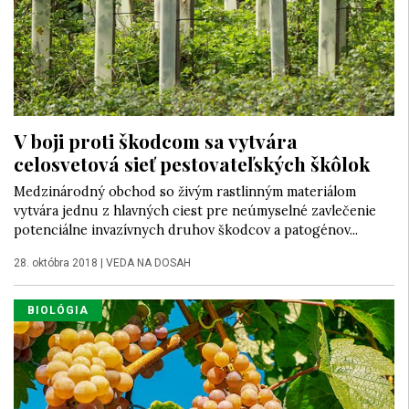
V boji proti škodcom sa vytvára
celosvetová sieť pestovateľských škôlok
Medzinárodný obchod so živým rastlinným materiálom
vytvára jednu z hlavných ciest pre neúmyselné zavlečenie
potenciálne invazívnych druhov škodcov a patogénov...
28. októbra 2018
|
VEDA NA DOSAH
BIOLÓGIA