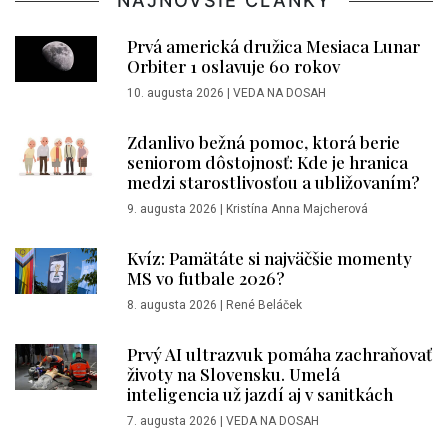
NAJNOVŠIE ČLÁNKY
Prvá americká družica Mesiaca Lunar
Orbiter 1 oslavuje 60 rokov
10. augusta 2026
|
VEDA NA DOSAH
Zdanlivo bežná pomoc, ktorá berie
seniorom dôstojnosť: Kde je hranica
medzi starostlivosťou a ubližovaním?
9. augusta 2026
|
Kristína Anna Majcherová
Kvíz: Pamätáte si najväčšie momenty
MS vo futbale 2026?
8. augusta 2026
|
René Beláček
Prvý AI ultrazvuk pomáha zachraňovať
životy na Slovensku. Umelá
inteligencia už jazdí aj v sanitkách
7. augusta 2026
|
VEDA NA DOSAH