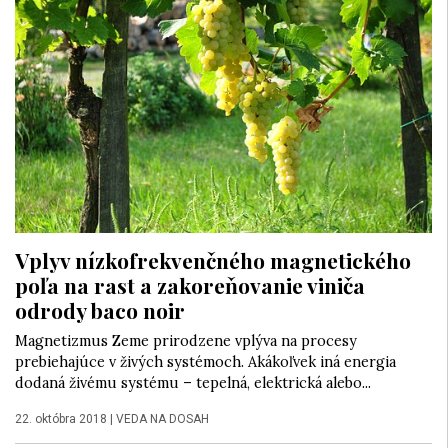
Vplyv nízkofrekvenčného magnetického
poľa na rast a zakoreňovanie viniča
odrody baco noir
Magnetizmus Zeme prirodzene vplýva na procesy
prebiehajúce v živých systémoch. Akákoľvek iná energia
dodaná živému systému – tepelná, elektrická alebo...
22. októbra 2018
|
VEDA NA DOSAH