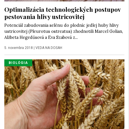
Optimalizácia technologických postupov
pestovania hlivy ustricovitej
Potenciál zabudovania selénu do plodníc jedlej huby hlivy
ustricovitej (Pleurotus ostreatus) zhodnotili Marcel Golian,
Alžbeta Hegedűsová a Eva Szabová z...
5. novembra 2018
|
VEDA NA DOSAH
BIOLÓGIA