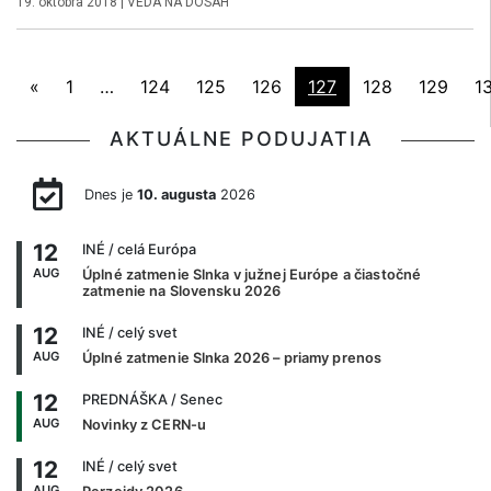
19. októbra 2018
|
VEDA NA DOSAH
«
1
…
124
125
126
127
128
129
1
AKTUÁLNE PODUJATIA
Dnes je
10. augusta
2026
12
INÉ
/ celá Európa
AUG
Úplné zatmenie Slnka v južnej Európe a čiastočné
zatmenie na Slovensku 2026
12
INÉ
/ celý svet
AUG
Úplné zatmenie Slnka 2026 – priamy prenos
12
PREDNÁŠKA
/ Senec
AUG
Novinky z CERN-u
12
INÉ
/ celý svet
AUG