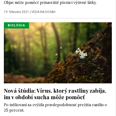
Objav môže pomôcť prinavrátiť pšenici výživné látky.
19. februára 2021
|
VEDA NA DOSAH
BIOLÓGIA
Nová štúdia: Vírus, ktorý rastliny zabíja,
im v období sucha môže pomôcť
Po infikovaní sa zvýšila pravdepodobnosť prežitia rastlín o
25 percent.