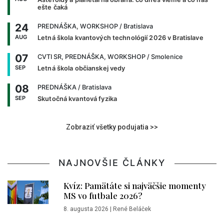
ešte čaká
24
PREDNÁŠKA, WORKSHOP
/ Bratislava
AUG
Letná škola kvantových technológií 2026 v Bratislave
07
CVTI SR, PREDNÁŠKA, WORKSHOP
/ Smolenice
SEP
Letná škola občianskej vedy
08
PREDNÁŠKA
/ Bratislava
SEP
Skutočná kvantová fyzika
Zobraziť všetky podujatia >>
NAJNOVŠIE ČLÁNKY
Kvíz: Pamätáte si najväčšie momenty
MS vo futbale 2026?
8. augusta 2026
|
René Beláček