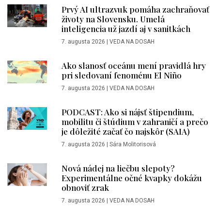
Prvý AI ultrazvuk pomáha zachraňovať
životy na Slovensku. Umelá
inteligencia už jazdí aj v sanitkách
7. augusta 2026
|
VEDA NA DOSAH
Ako slanosť oceánu mení pravidlá hry
pri sledovaní fenoménu El Niño
7. augusta 2026
|
VEDA NA DOSAH
PODCAST: Ako si nájsť štipendium,
mobilitu či štúdium v zahraničí a prečo
je dôležité začať čo najskôr (SAIA)
7. augusta 2026
|
Sára Molitorisová
Nová nádej na liečbu slepoty?
Experimentálne očné kvapky dokážu
obnoviť zrak
7. augusta 2026
|
VEDA NA DOSAH