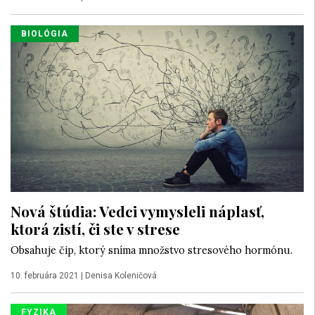
BIOLÓGIA
Nová štúdia: Vedci vymysleli náplasť,
ktorá zistí, či ste v strese
Obsahuje čip, ktorý sníma množstvo stresového hormónu.
10. februára 2021
|
Denisa Koleničová
FYZIKA