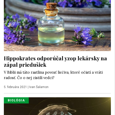
Hippokrates odporúčal yzop lekársky na
zápal priedušiek
V Biblii má táto rastlina povesť liečiva, ktoré očistí a vráti
radosť. Čo o nej zistili vedci?
5. februára 2021
|
Ivan Šalamon
BIOLÓGIA