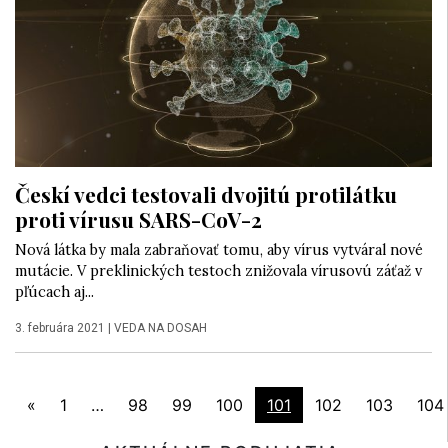
Českí vedci testovali dvojitú protilátku
proti vírusu SARS-CoV-2
Nová látka by mala zabraňovať tomu, aby vírus vytváral nové
mutácie. V preklinických testoch znižovala vírusovú záťaž v
pľúcach aj...
3. februára 2021
|
VEDA NA DOSAH
«
1
…
98
99
100
101
102
103
104