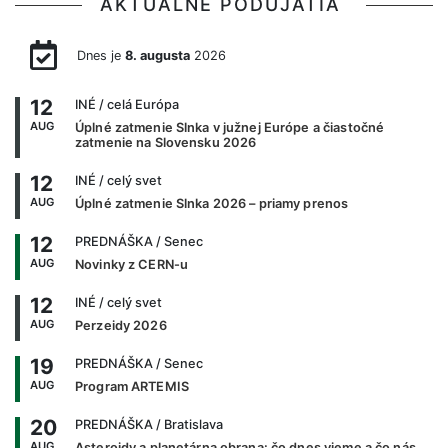
AKTUÁLNE PODUJATIA
Dnes je
8. augusta
2026
12
INÉ
/ celá Európa
AUG
Úplné zatmenie Slnka v južnej Európe a čiastočné
zatmenie na Slovensku 2026
12
INÉ
/ celý svet
AUG
Úplné zatmenie Slnka 2026 – priamy prenos
12
PREDNÁŠKA
/ Senec
AUG
Novinky z CERN-u
12
INÉ
/ celý svet
AUG
Perzeidy 2026
19
PREDNÁŠKA
/ Senec
AUG
Program ARTEMIS
20
PREDNÁŠKA
/ Bratislava
AUG
Asteroidy a planetárna obrana: čo dnes vieme a čo nás