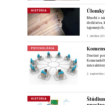
Úlomky
HISTÓRIA
Mnohí z ná
dedičstva,
tajomných p
1. októbra 20
Komensk
PSYCHOLÓGIA
Dnešné poňa
Komenského
interaktívn
2. septembra
Štúdium
HISTÓRIA
prostre