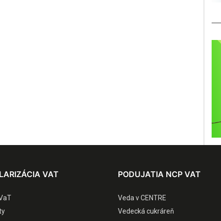
LARIZÁCIA VAT
PODUJATIA NCP VAT
VaT
Veda v CENTRE
ty
Vedecká cukráreň