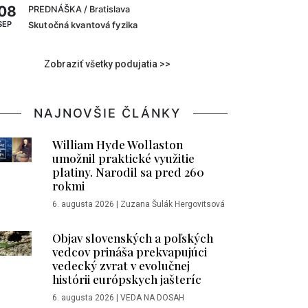
08
PREDNÁŠKA
/ Bratislava
SEP
Skutočná kvantová fyzika
Zobraziť všetky podujatia >>
NAJNOVŠIE ČLÁNKY
William Hyde Wollaston
umožnil praktické využitie
platiny. Narodil sa pred 260
rokmi
6. augusta 2026
|
Zuzana Šulák Hergovitsová
Objav slovenských a poľských
vedcov prináša prekvapujúci
vedecký zvrat v evolučnej
histórii európskych jašteríc
6. augusta 2026
|
VEDA NA DOSAH