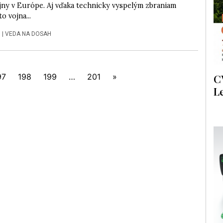
jny v Európe. Aj vďaka technicky vyspelým zbraniam
to vojna...
5
|
VEDA NA DOSAH
97
198
199
…
201
»
C
L