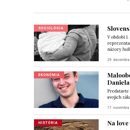
Slovens
SOCIOLÓGIA
V období 1.
reprezenta
názory ľudí.
29. decembra
Maloobc
EKONÓMIA
Daniela
Predstavte 
svojich zák
17. novembra
Na love
HISTÓRIA