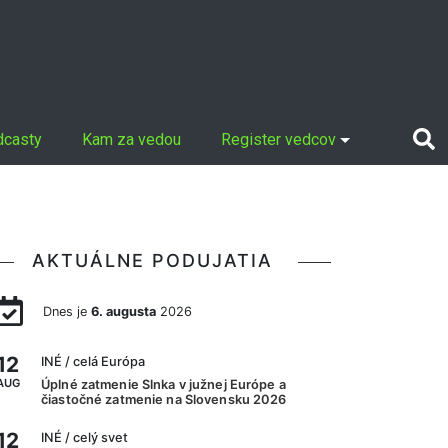
dcasty
Kam za vedou
Register vedcov
AKTUÁLNE PODUJATIA
Dnes je
6. augusta
2026
12
INÉ
/ celá Európa
AUG
Úplné zatmenie Slnka v južnej Európe a
čiastočné zatmenie na Slovensku 2026
12
INÉ
/ celý svet