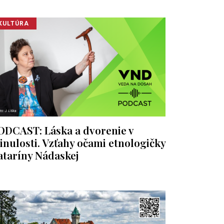
KULTÚRA
ODCAST: Láska a dvorenie v
inulosti. Vzťahy očami etnologičky
ataríny Nádaskej