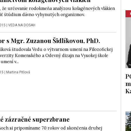
li, že určovanie rodokmeňa analýzou kolagénových vlákien
iť štúdium dávno vyhynutých organizmov.
2015
|
VEDA NA DOSAH
r s Mgr. Zuzanou Šidlíkovou, PhD.
líková študovala Vedu o výtvarnom umení na Filozofickej
iverzity Komenského a Odevný dizajn na Vysokej škole
umení v...
15
|
Martina Pitlová
P
m
K
é zázračné superzbrane
ňoch si pripomíname 70 rokov od skončenia druhej