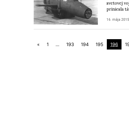
svetovej vo
priniesla tá
16. mája 201
«
1
…
193
194
195
196
1