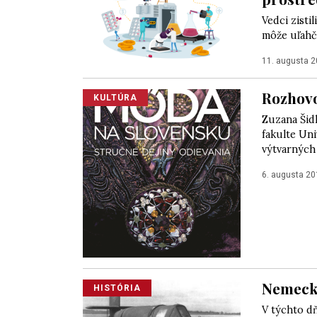
Vedci zisti
môže uľahč
11. augusta 
Rozhovo
KULTÚRA
Zuzana Šid
fakulte Un
výtvarných 
6. augusta 20
Nemeck
HISTÓRIA
V týchto d