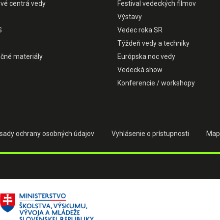
ové centrá vedy
Festival vedeckých filmov
Výstavy
S
Vedec roka SR
Týždeň vedy a techniky
čné materiály
Európska noc vedy
Vedecká show
Konferencie / workshopy
sady ochrany osobných údajov
Vyhlásenie o prístupnosti
Map