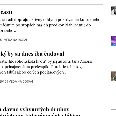
 času
s si radi doprajú aktívny oddych poznávaním kultúrneho
 kráčaním po stopách našich predkov. Nahliadnuť do
ríbehov...
15
|
VEDA NA DOSAH
ý by sa dnes iba čudoval
tie filozofie „škola hrou“ by jej autora, Jana Amosa
, prinajmenšom prekvapilo. Použitie tabletov,
ych tabúľ alebo celých počítačových...
 2015
|
VEDA NA DOSAH
 dávno vyhynutých druhov
dníctvom kolagénových vlákien