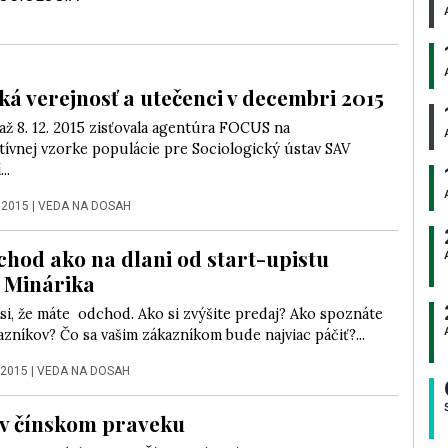
ká verejnosť a utečenci v decembri 2015
 až 8. 12. 2015 zisťovala agentúra FOCUS na
tívnej vzorke populácie pre Sociologický ústav SAV
..
 2015
|
VEDA NA DOSAH
hod ako na dlani od start-upistu
 Minárika
si, že máte odchod. Ako si zvýšite predaj? Ako spoznáte
azníkov? Čo sa vašim zákazníkom bude najviac páčiť?...
 2015
|
VEDA NA DOSAH
 v čínskom praveku