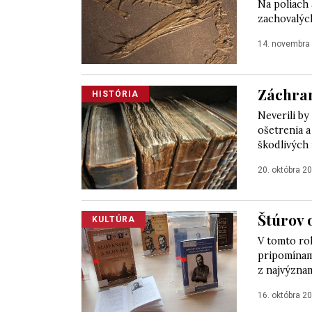
Na poliach 
zachovalých
14. novembra
Záchra
HISTÓRIA
Neverili by
ošetrenia 
škodlivých 
20. októbra 2
Štúrov 
KULTÚRA
V tomto rok
pripomínam
z najvýznam
16. októbra 2