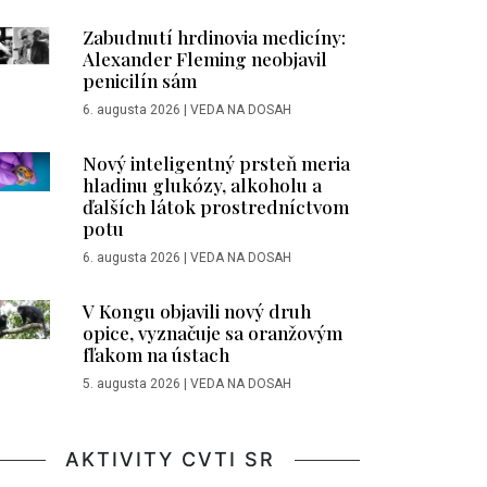
Zabudnutí hrdinovia medicíny:
Alexander Fleming neobjavil
penicilín sám
6. augusta 2026
|
VEDA NA DOSAH
Nový inteligentný prsteň meria
hladinu glukózy, alkoholu a
ďalších látok prostredníctvom
potu
6. augusta 2026
|
VEDA NA DOSAH
V Kongu objavili nový druh
opice, vyznačuje sa oranžovým
fľakom na ústach
5. augusta 2026
|
VEDA NA DOSAH
AKTIVITY CVTI SR