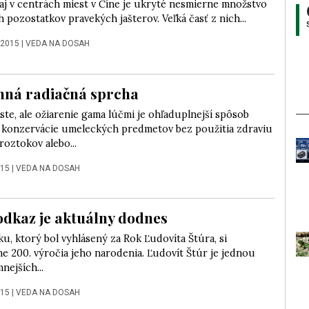
aj v centrách miest v Číne je ukryté nesmierne množstvo
 pozostatkov pravekých jašterov. Veľká časť z nich...
 2015
|
VEDA NA DOSAH
nná radiačná sprcha
 ste, ale ožiarenie gama lúčmi je ohľaduplnejší spôsob
a konzervácie umeleckých predmetov bez použitia zdraviu
roztokov alebo...
015
|
VEDA NA DOSAH
odkaz je aktuálny dodnes
u, ktorý bol vyhlásený za Rok Ľudovíta Štúra, si
e 200. výročia jeho narodenia. Ľudovít Štúr je jednou
nejších...
015
|
VEDA NA DOSAH