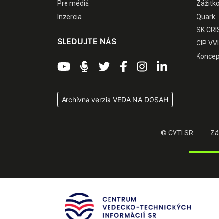
Pre médiá
Zážitk
Inzercia
Quark
SK CRI
SLEDUJTE NÁS
CIP VVI
Koncep
Archívna verzia VEDA NA DOSAH
© CVTI SR
Zá