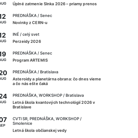
AUG
Úplné zatmenie Slnka 2026 – priamy prenos
12
PREDNÁŠKA
/ Senec
AUG
Novinky z CERN-u
12
INÉ
/ celý svet
AUG
Perzeidy 2026
19
PREDNÁŠKA
/ Senec
AUG
Program ARTEMIS
20
PREDNÁŠKA
/ Bratislava
AUG
Asteroidy a planetárna obrana: čo dnes vieme
a čo nás ešte čaká
24
PREDNÁŠKA, WORKSHOP
/ Bratislava
AUG
Letná škola kvantových technológií 2026 v
Bratislave
07
CVTI SR, PREDNÁŠKA, WORKSHOP
/
Smolenice
SEP
Letná škola občianskej vedy