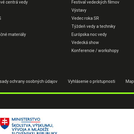
ové centrá vedy
Festival vedeckých filmov
Výstavy
S
Vedec roka SR
Týždeň vedy a techniky
čné materiály
Európska noc vedy
Vedecká show
Konferencie / workshopy
sady ochrany osobných údajov
Vyhlásenie o prístupnosti
Map