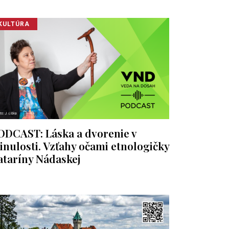
KULTÚRA
ODCAST: Láska a dvorenie v
inulosti. Vzťahy očami etnologičky
ataríny Nádaskej