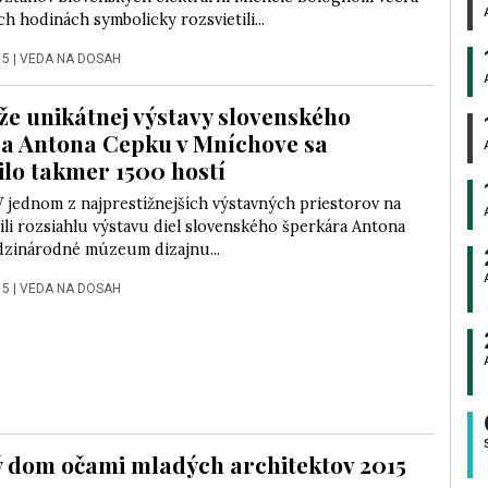
h hodinách symbolicky rozsvietili...
15
|
VEDA NA DOSAH
že unikátnej výstavy slovenského
a Antona Cepku v Mníchove sa
ilo takmer 1500 hostí
 V jednom z najprestížnejších výstavných priestorov na
ili rozsiahlu výstavu diel slovenského šperkára Antona
zinárodné múzeum dizajnu...
15
|
VEDA NA DOSAH
 dom očami mladých architektov 2015