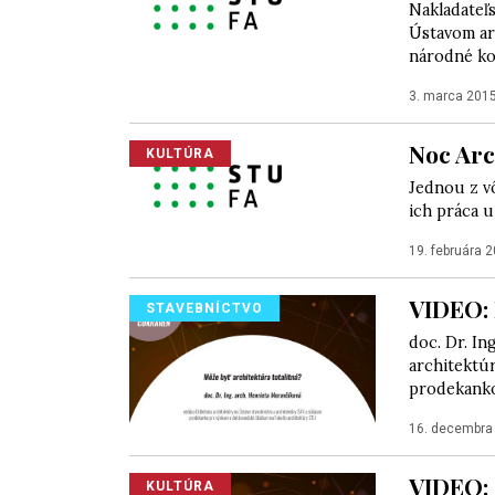
Nakladateľs
Ústavom ar
národné kol
3. marca 201
Noc Arc
KULTÚRA
Jednou z vô
ich práca u
19. februára 
VIDEO: 
STAVEBNÍCTVO
doc. Dr. In
architektúr
prodekanko
16. decembra
VIDEO: 
KULTÚRA