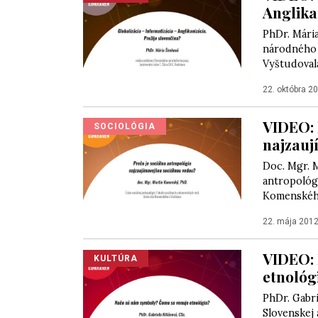
Anglika
PhDr. Mári
národného k
Vyštudovala
22. októbra 2
VIDEO: 
SOCIOLÓGIA
najzauj
Doc. Mgr. M
antropológi
Komenského
22. mája 201
VIDEO: 
KULTÚRA
etnológ
PhDr. Gabri
Slovenskej 