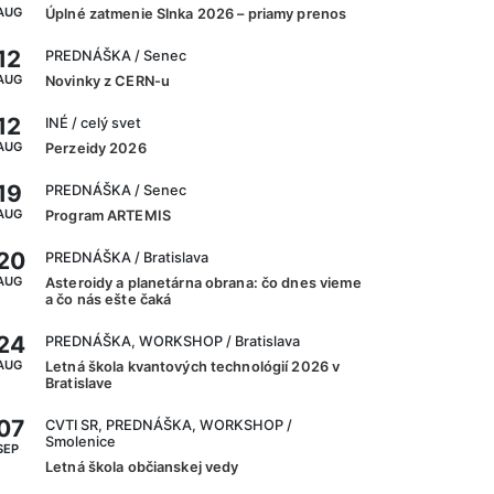
AUG
Úplné zatmenie Slnka 2026 – priamy prenos
12
PREDNÁŠKA
/ Senec
AUG
Novinky z CERN-u
12
INÉ
/ celý svet
AUG
Perzeidy 2026
19
PREDNÁŠKA
/ Senec
AUG
Program ARTEMIS
20
PREDNÁŠKA
/ Bratislava
AUG
Asteroidy a planetárna obrana: čo dnes vieme
a čo nás ešte čaká
24
PREDNÁŠKA, WORKSHOP
/ Bratislava
AUG
Letná škola kvantových technológií 2026 v
Bratislave
07
CVTI SR, PREDNÁŠKA, WORKSHOP
/
Smolenice
SEP
Letná škola občianskej vedy