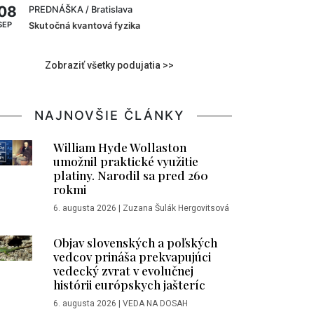
08
PREDNÁŠKA
/ Bratislava
SEP
Skutočná kvantová fyzika
Zobraziť všetky podujatia >>
NAJNOVŠIE ČLÁNKY
William Hyde Wollaston
umožnil praktické využitie
platiny. Narodil sa pred 260
rokmi
6. augusta 2026
|
Zuzana Šulák Hergovitsová
Objav slovenských a poľských
vedcov prináša prekvapujúci
vedecký zvrat v evolučnej
histórii európskych jašteríc
6. augusta 2026
|
VEDA NA DOSAH