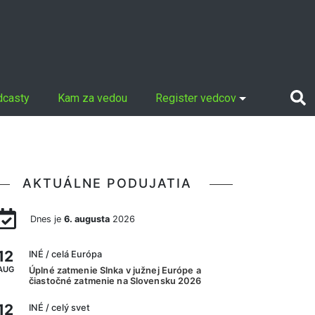
dcasty
Kam za vedou
Register vedcov
AKTUÁLNE PODUJATIA
Dnes je
6. augusta
2026
12
INÉ
/ celá Európa
AUG
Úplné zatmenie Slnka v južnej Európe a
čiastočné zatmenie na Slovensku 2026
12
INÉ
/ celý svet