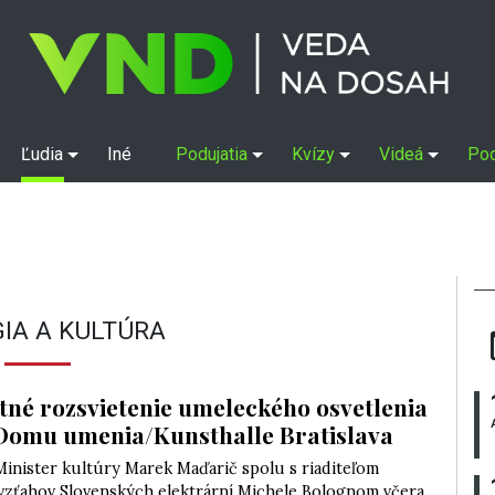
Ľudia
Iné
Podujatia
Kvízy
Videá
Po
GIA A KULTÚRA
tné rozsvietenie umeleckého osvetlenia
Domu umenia/Kunsthalle Bratislava
 Minister kultúry Marek Maďarič spolu s riaditeľom
vzťahov Slovenských elektrární Michele Bolognom včera