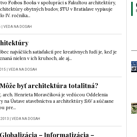
tvo Foibos Books v spolupráci s Fakultou architektúry,
chitektúry obytných budov, STU v Bratislave vypisuje
o IV. ročníka...
5
|
VEDA NA DOSAH
hitektúry
bec najväčších satisfakcií pre kreatívnych ľudí je, keď je
znaná nielen v ich kruhoch, ale aj...
2015
|
VEDA NA DOSAH
Môže byť architektúra totalitná?
g. arch. Henrieta Moravčíková je vedúcou Oddelenia
y na Ústave stavebníctva a architektúry SAV a súčasne
u pre...
 2013
|
VEDA NA DOSAH
Globalizácia – Informatizácia –