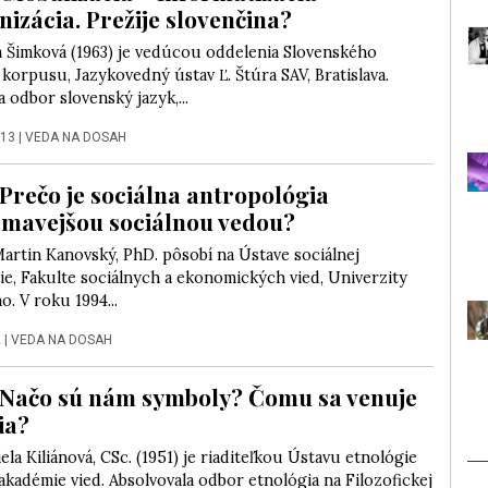
nizácia. Prežije slovenčina?
a Šimková (1963) je vedúcou oddelenia Slovenského
orpusu, Jazykovedný ústav Ľ. Štúra SAV, Bratislava.
 odbor slovenský jazyk,...
013
|
VEDA NA DOSAH
Prečo je sociálna antropológia
ímavejšou sociálnou vedou?
artin Kanovský, PhD. pôsobí na Ústave sociálnej
e, Fakulte sociálnych a ekonomických vied, Univerzity
. V roku 1994...
2
|
VEDA NA DOSAH
Načo sú nám symboly? Čomu sa venuje
ia?
ela Kiliánová, CSc. (1951) je riaditeľkou Ústavu etnológie
akadémie vied. Absolvovala odbor etnológia na Filozofickej