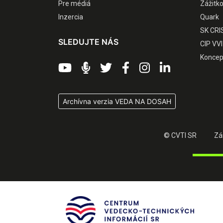
Pre médiá
Zážitk
Inzercia
Quark
SK CRI
SLEDUJTE NÁS
CIP VVI
Koncep
Archívna verzia VEDA NA DOSAH
© CVTI SR
Zá