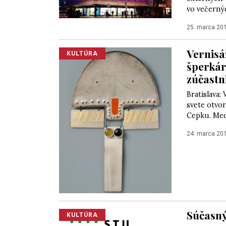
vo večernýc
25. marca 20
Vernisá
KULTÚRA
šperkár
zúčastn
Bratislava:
svete otvor
Cepku. Med
24. marca 20
Súčasný
KULTÚRA