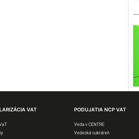
LARIZÁCIA VAT
PODUJATIA NCP VAT
VaT
Veda v CENTRE
ty
Vedecká cukráreň