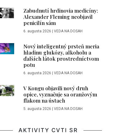
Zabudnutí hrdinovia medicíny:
Alexander Fleming neobjavil
penicilín sám
6. augusta 2026
|
VEDA NA DOSAH
Nový inteligentný prsteň meria
hladinu glukózy, alkoholu a
ďalších látok prostredníctvom
potu
6. augusta 2026
|
VEDA NA DOSAH
V Kongu objavili nový druh
opice, vyznačuje sa oranžovým
fľakom na ústach
5. augusta 2026
|
VEDA NA DOSAH
AKTIVITY CVTI SR