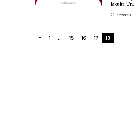
fakulte Un
21. decembra
«
1
…
15
16
17
18