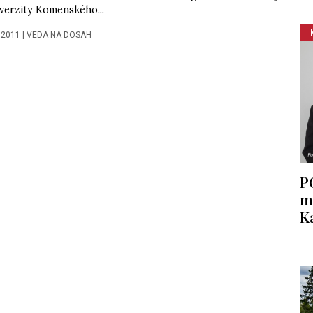
iverzity Komenského...
 2011
|
VEDA NA DOSAH
P
m
K