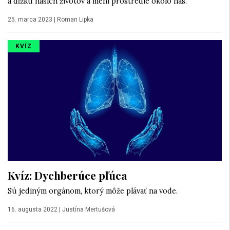
a dĺžku našich životov a mení prostredie okolo nás.
25. marca 2023
|
Roman Lipka
KVÍZ
Kvíz: Dychberúce pľúca
Sú jediným orgánom, ktorý môže plávať na vode.
16. augusta 2022
|
Justína Mertušová