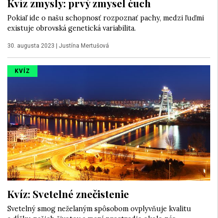
Kvíz zmysly: prvý zmysel čuch
Pokiaľ ide o našu schopnosť rozpoznať pachy, medzi ľuďmi
existuje obrovská genetická variabilita.
30. augusta 2023
|
Justína Mertušová
KVÍZ
Kvíz: Svetelné znečistenie
Svetelný smog neželaným spôsobom ovplyvňuje kvalitu