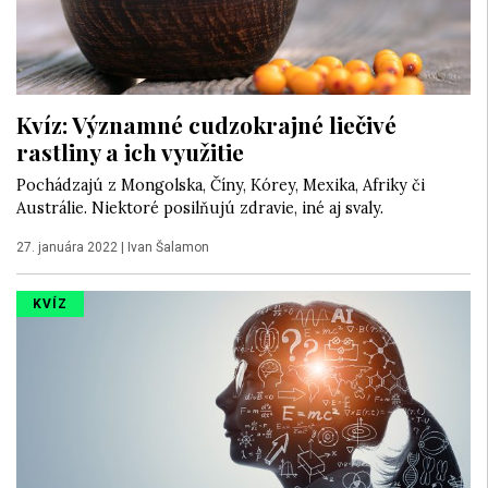
Kvíz: Významné cudzokrajné liečivé
rastliny a ich využitie
Pochádzajú z Mongolska, Číny, Kórey, Mexika, Afriky či
Austrálie. Niektoré posilňujú zdravie, iné aj svaly.
27. januára 2022
|
Ivan Šalamon
KVÍZ