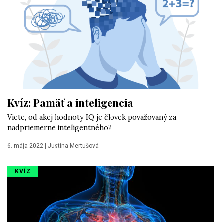
Kvíz: Pamäť a inteligencia
Viete, od akej hodnoty IQ je človek považovaný za
nadpriemerne inteligentného?
6. mája 2022
|
Justína Mertušová
KVÍZ