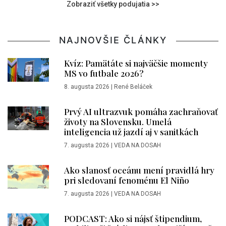
Zobraziť všetky podujatia >>
NAJNOVŠIE ČLÁNKY
Kvíz: Pamätáte si najväčšie momenty
MS vo futbale 2026?
8. augusta 2026
|
René Beláček
Prvý AI ultrazvuk pomáha zachraňovať
životy na Slovensku. Umelá
inteligencia už jazdí aj v sanitkách
7. augusta 2026
|
VEDA NA DOSAH
Ako slanosť oceánu mení pravidlá hry
pri sledovaní fenoménu El Niño
7. augusta 2026
|
VEDA NA DOSAH
PODCAST: Ako si nájsť štipendium,