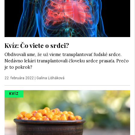
Kvíz: Čo viete o srdci?
Obdivovali sme, že už vieme transplantovať ľudské srdce.
Nedávno lekári transplantovali človeku srdce prasaťa. Prečo
je to pokrok?
22. februára 2022
|
Galina Lišháková
KVÍZ