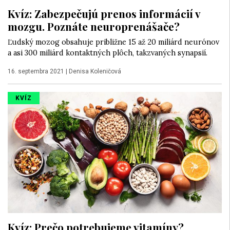
Kvíz: Zabezpečujú prenos informácií v
mozgu. Poznáte neuroprenášače?
Ľudský mozog obsahuje približne 15 až 20 miliárd neurónov
a asi 300 miliárd kontaktných plôch, takzvaných synapsií.
16. septembra 2021
|
Denisa Koleničová
KVÍZ
Kvíz: Prečo potrebujeme vitamíny?