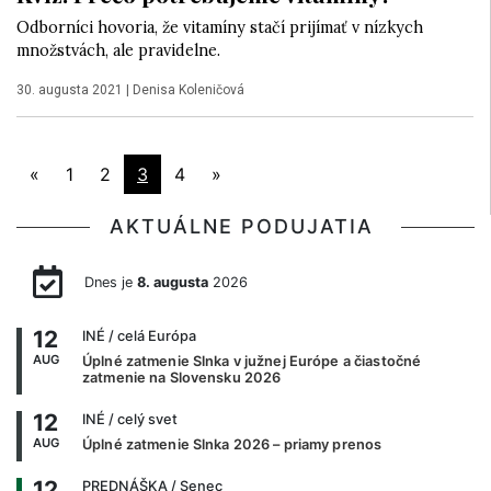
Odborníci hovoria, že vitamíny stačí prijímať v nízkych
množstvách, ale pravidelne.
30. augusta 2021
|
Denisa Koleničová
«
1
2
3
4
»
AKTUÁLNE PODUJATIA
Dnes je
8. augusta
2026
12
INÉ
/ celá Európa
AUG
Úplné zatmenie Slnka v južnej Európe a čiastočné
zatmenie na Slovensku 2026
12
INÉ
/ celý svet
AUG
Úplné zatmenie Slnka 2026 – priamy prenos
12
PREDNÁŠKA
/ Senec