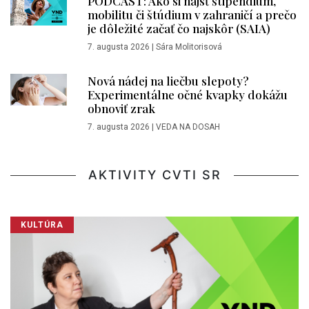
PODCAST: Ako si nájsť štipendium,
mobilitu či štúdium v zahraničí a prečo
je dôležité začať čo najskôr (SAIA)
7. augusta 2026
|
Sára Molitorisová
Nová nádej na liečbu slepoty?
Experimentálne očné kvapky dokážu
obnoviť zrak
7. augusta 2026
|
VEDA NA DOSAH
AKTIVITY CVTI SR
KULTÚRA