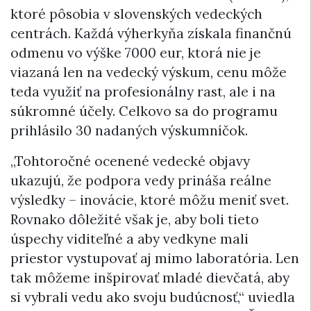
ktoré pôsobia v slovenských vedeckých
centrách. Každá výherkyňa získala finančnú
odmenu vo výške 7000 eur, ktorá nie je
viazaná len na vedecký výskum, cenu môže
teda využiť na profesionálny rast, ale i na
súkromné účely. Celkovo sa do programu
prihlásilo 30 nadaných výskumníčok.
„Tohtoročné ocenené vedecké objavy
ukazujú, že podpora vedy prináša reálne
výsledky – inovácie, ktoré môžu meniť svet.
Rovnako dôležité však je, aby boli tieto
úspechy viditeľné a aby vedkyne mali
priestor vystupovať aj mimo laboratória. Len
tak môžeme inšpirovať mladé dievčatá, aby
si vybrali vedu ako svoju budúcnosť,“ uviedla