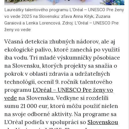
Laureátky talentového programu L’Oréal – UNESCO Pre ženy
vo vede 2025 na Slovensku: zľava Anna Kityk, Zuzana
Garaiová a Lenka Lorencová. Zdroj: L’Oréal – UNESCO Pre
ženy vo vede
Včasná detekcia zhubných nádorov, ale aj
ekologické palivo, ktoré zanechá po využití
iba vodu. Tri mladé výskumníčky pôsobiace
na Slovensku, ktorých projekty sa snažia o
pokrok v oblasti zdravia a udržateľných
technológií, ocenil 9. ročník talentového
programu
L’Oréal – UNESCO Pre ženy vo
vede
na Slovensku. Vedkyne si rozdelili
sumu 21 000 eur, ktorú môžu použiť nielen
na svoje odborné aktivity. Na programe sa
L’Oréal podieľa v spolupráci so
Slovenskou