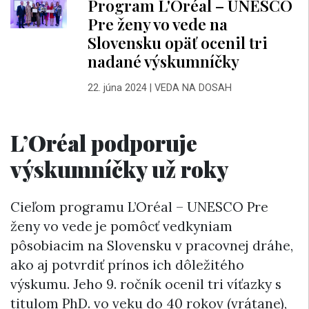
Program L'Oréal – UNESCO
Pre ženy vo vede na
Slovensku opäť ocenil tri
nadané výskumníčky
22. júna 2024
|
VEDA NA DOSAH
L’Oréal podporuje
výskumníčky už roky
Cieľom programu L’Oréal – UNESCO Pre
ženy vo vede je pomôcť vedkyniam
pôsobiacim na Slovensku v pracovnej dráhe,
ako aj potvrdiť prínos ich dôležitého
výskumu. Jeho 9. ročník ocenil tri víťazky s
titulom PhD. vo veku do 40 rokov (vrátane),