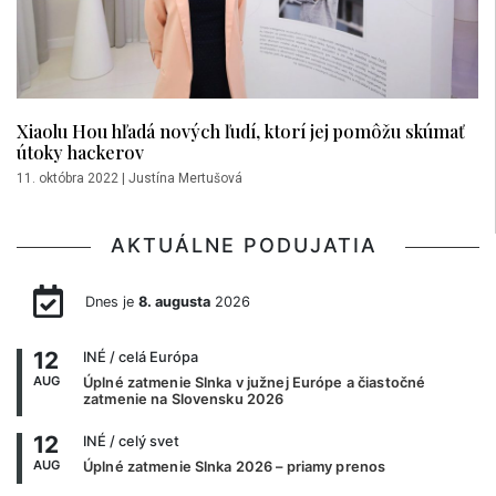
Xiaolu Hou hľadá nových ľudí, ktorí jej pomôžu skúmať
útoky hackerov
11. októbra 2022
|
Justína Mertušová
AKTUÁLNE PODUJATIA
Dnes je
8. augusta
2026
12
INÉ
/ celá Európa
AUG
Úplné zatmenie Slnka v južnej Európe a čiastočné
zatmenie na Slovensku 2026
12
INÉ
/ celý svet
AUG
Úplné zatmenie Slnka 2026 – priamy prenos