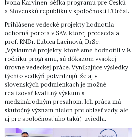
Ivona Karvinen, šéfka programu pre Českú
a Slovenskú republiku v spoločnosti L’Oréal.
Prihlásené vedecké projekty hodnotila
odborná porota v SAV, ktorej predsedala
prof. RNDr. Ľubica Lacinová, DrSc.
„Výskumné projekty, ktoré sme hodnotili v 9.
ročníku programu, sú dôkazom vysokej
úrovne vedeckej práce. Vynikajúce výsledky
týchto vedkýň potvrdzujú, že aj v
slovenských podmienkach je možné
realizovať kvalitný výskum s
medzinárodným presahom. Ich práca má
skutočný význam nielen pre oblasť vedy, ale
aj pre spoločnosť ako takú,“ uviedla.