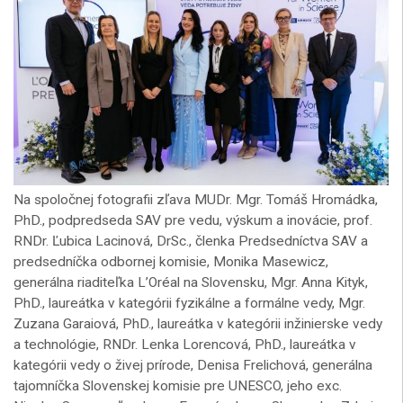
Na spoločnej fotografii zľava MUDr. Mgr. Tomáš Hromádka,
PhD., podpredseda SAV pre vedu, výskum a inovácie, prof.
RNDr. Ľubica Lacinová, DrSc., členka Predsedníctva SAV a
predsedníčka odbornej komisie, Monika Masewicz,
generálna riaditeľka L’Oréal na Slovensku, Mgr. Anna Kityk,
PhD., laureátka v kategórii fyzikálne a formálne vedy, Mgr.
Zuzana Garaiová, PhD., laureátka v kategórii inžinierske vedy
a technológie, RNDr. Lenka Lorencová, PhD., laureátka v
kategórii vedy o živej prírode, Denisa Frelichová, generálna
tajomníčka Slovenskej komisie pre UNESCO, jeho exc.