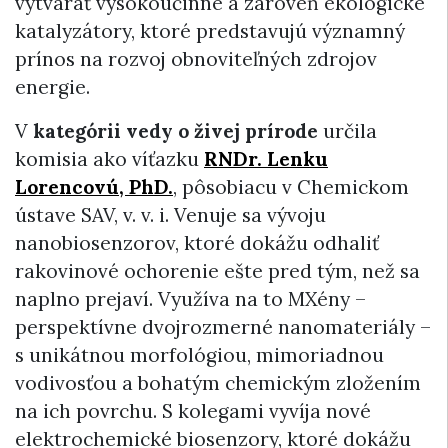
vytvárať vysokoúčinné a zároveň ekologické
katalyzátory, ktoré predstavujú významný
prínos na rozvoj obnoviteľných zdrojov
energie.
V
kategórii vedy o živej prírode
určila
komisia ako víťazku
RNDr. Lenku
Lorencovú, PhD.
, pôsobiacu v Chemickom
ústave SAV, v. v. i. Venuje sa vývoju
nanobiosenzorov, ktoré dokážu odhaliť
rakovinové ochorenie ešte pred tým, než sa
naplno prejaví. Využíva na to MXény –
perspektívne dvojrozmerné nanomateriály –
s unikátnou morfológiou, mimoriadnou
vodivosťou a bohatým chemickým zložením
na ich povrchu. S kolegami vyvíja nové
elektrochemické biosenzory, ktoré dokážu