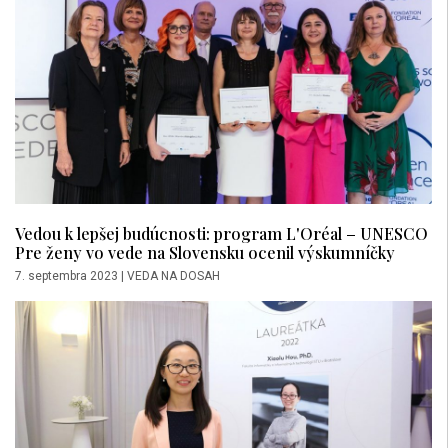
Vedou k lepšej budúcnosti: program L'Oréal – UNESCO
Pre ženy vo vede na Slovensku ocenil výskumníčky
7. septembra 2023
|
VEDA NA DOSAH