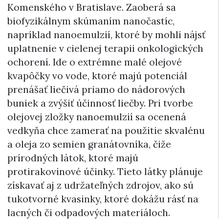
Komenského v Bratislave. Zaoberá sa
biofyzikálnym skúmaním nanočastíc,
napríklad nanoemulzií, ktoré by mohli nájsť
uplatnenie v cielenej terapii onkologických
ochorení. Ide o extrémne malé olejové
kvapôčky vo vode, ktoré majú potenciál
prenášať liečivá priamo do nádorových
buniek a zvýšiť účinnosť liečby. Pri tvorbe
olejovej zložky nanoemulzií sa ocenená
vedkyňa chce zamerať na použitie skvalénu
a oleja zo semien granátovníka, čiže
prírodných látok, ktoré majú
protirakovinové účinky. Tieto látky plánuje
získavať aj z udržateľných zdrojov, ako sú
tukotvorné kvasinky, ktoré dokážu rásť na
lacných či odpadových materiáloch.