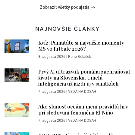
Zobraziť všetky podujatia >>
NAJNOVŠIE ČLÁNKY
Kvíz: Pamätáte si najväčšie momenty
MS vo futbale 2026?
8. augusta 2026
|
René Beláček
Prvý AI ultrazvuk pomáha zachraňovať
životy na Slovensku. Umelá
inteligencia už jazdí aj v sanitkách
7. augusta 2026
|
VEDA NA DOSAH
Ako slanosť oceánu mení pravidlá hry
pri sledovaní fenoménu El Niño
7. augusta 2026
|
VEDA NA DOSAH