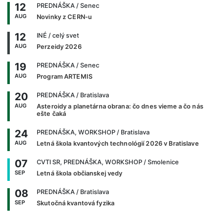
12
PREDNÁŠKA
/ Senec
AUG
Novinky z CERN-u
12
INÉ
/ celý svet
AUG
Perzeidy 2026
19
PREDNÁŠKA
/ Senec
AUG
Program ARTEMIS
20
PREDNÁŠKA
/ Bratislava
AUG
Asteroidy a planetárna obrana: čo dnes vieme a čo nás
ešte čaká
24
PREDNÁŠKA, WORKSHOP
/ Bratislava
AUG
Letná škola kvantových technológií 2026 v Bratislave
07
CVTI SR, PREDNÁŠKA, WORKSHOP
/ Smolenice
SEP
Letná škola občianskej vedy
08
PREDNÁŠKA
/ Bratislava
SEP
Skutočná kvantová fyzika