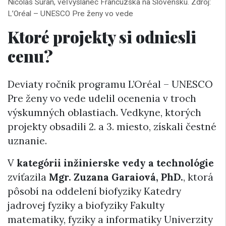
Nicolas Suran, veľvyslanec Francúzska na Slovensku. Zdroj:
L’Oréal – UNESCO Pre ženy vo vede
Ktoré projekty si odniesli
cenu?
Deviaty ročník programu L’Oréal – UNESCO
Pre ženy vo vede udelil ocenenia v troch
výskumných oblastiach. Vedkyne, ktorých
projekty obsadili 2. a 3. miesto, získali čestné
uznanie.
V
kategórii inžinierske vedy a technológie
zvíťazila
Mgr. Zuzana Garaiová, PhD.
, ktorá
pôsobí na oddelení biofyziky Katedry
jadrovej fyziky a biofyziky Fakulty
matematiky, fyziky a informatiky Univerzity