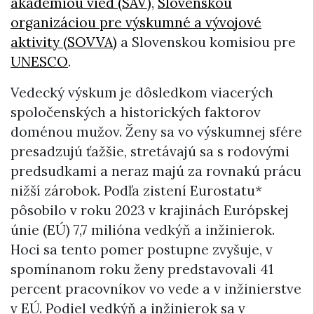
akadémiou vied (SAV)
,
Slovenskou
organizáciou pre výskumné a vývojové
aktivity (SOVVA)
a Slovenskou komisiou pre
UNESCO
.
Vedecký výskum je dôsledkom viacerých
spoločenských a historických faktorov
doménou mužov. Ženy sa vo výskumnej sfére
presadzujú ťažšie, stretávajú sa s rodovými
predsudkami a neraz majú za rovnakú prácu
nižší zárobok. Podľa zistení Eurostatu
*
pôsobilo v roku 2023 v krajinách Európskej
únie (EÚ) 7,7 milióna vedkýň a inžinierok.
Hoci sa tento pomer postupne zvyšuje, v
spomínanom roku ženy predstavovali 41
percent pracovníkov vo vede a v inžinierstve
v EÚ. Podiel vedkýň a inžinierok sa v