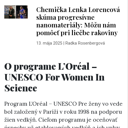
Chemička Lenka Lorencová
skúma progresívne
nanomateriály: Môžu nám
pomôcť pri liečbe rakoviny
13. mája 2025
|
Radka Rosenbergová
O programe L’Oréal –
UNESCO For Women In
Science
Program L’Oréal – UNESCO Pre ženy vo vede
bol založený v Paríži v roku 1998 na podporu
žien vedkýň. Cieľom programu je oceňovať
úspechy už etablovaných vedkýň a ich vplyv