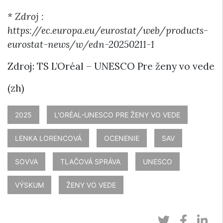
* Zdroj :
https://ec.europa.eu/eurostat/web/products-
eurostat-news/w/edn-20250211-1
Zdroj: TS L’Oréal – UNESCO Pre ženy vo vede
(zh)
2025
L'ORÉAL-UNESCO PRE ŽENY VO VEDE
LENKA LORENCOVÁ
OCENENIE
SAV
SOVVA
TLAČOVÁ SPRÁVA
UNESCO
VÝSKUM
ŽENY VO VEDE