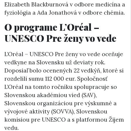
Elizabeth Blackburnová v odbore medicína a
fyziológia a Ada Jonathová v odbore chémia.
O programe L’Oréal –
UNESCO Pre ženy vo vede
L’Oréal – UNESCO Pre ženy vo vede oceňuje
vedkyne na Slovensku už deviaty rok.
Doposiaľ bolo ocenených 22 vedkýň, ktoré si
rozdelili sumu 112 000 eur. Spoločnosť
L’Oréal na tomto ročníku spolupracuje so
Slovenskou akadémiou vied (SAV),
Slovenskou organizáciou pre výskumné a
vývojové aktivity (SOVVA), Slovenskou
komisiou pre UNESCO a s platformou Žijem
vedu.