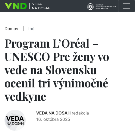
Domov
|
Iné
Program L’Oréal –
UNESCO Pre ženy vo
vede na Slovensku
ocenil tri výnimočné
vedkyne
VEDA NA DOSAH
redakcia
16. októbra 2025