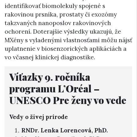
identifikovať biomolekuly spojené s
rakovinou prsníka, prostaty či exozómy
takzvaných nanoposlov rakovinových
ochorení. Doterajšie výsledky ukazujú, že
MXény s vyladenými vlastnosťami môžu nájsť
uplatnenie v biosenzorických aplikáciách a
vo včasnej klinickej diagnostike.
Víťazky 9. ročníka
programu L’Oréal –
UNESCO Pre ženy vo vede
Vedy o živej prírode
RNDr. Lenka Lorencová, PhD.