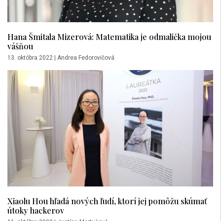
Hana Šmitala Mizerová: Matematika je odmalička mojou
vášňou
13. októbra 2022
|
Andrea Fedorovičová
Xiaolu Hou hľadá nových ľudí, ktorí jej pomôžu skúmať
útoky hackerov