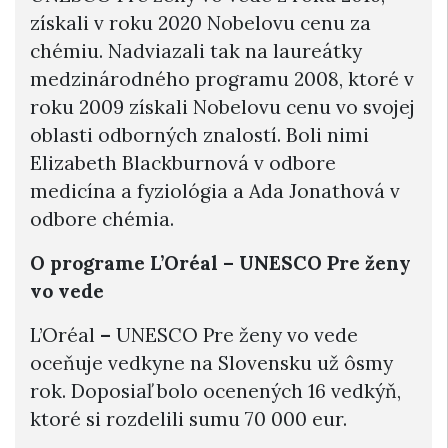
získali v roku 2020 Nobelovu cenu za
chémiu. Nadviazali tak na laureátky
medzinárodného programu 2008, ktoré v
roku 2009 získali Nobelovu cenu vo svojej
oblasti odborných znalostí. Boli nimi
Elizabeth Blackburnová v odbore
medicína a fyziológia a Ada Jonathová v
odbore chémia.
O programe L’Oréal – UNESCO Pre ženy
vo vede
L’Oréal
–
UNESCO Pre ženy vo vede
oceňuje vedkyne na Slovensku už ôsmy
rok. Doposiaľ bolo ocenených 16 vedkýň,
ktoré si rozdelili sumu 70 000 eur.