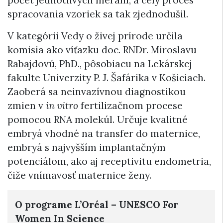
spracovania vzoriek sa tak zjednodušil.
V kategórii Vedy o živej prírode určila
komisia ako víťazku doc. RNDr. Miroslavu
Rabajdovú, PhD., pôsobiacu na Lekárskej
fakulte Univerzity P. J. Šafárika v Košiciach.
Zaoberá sa neinvazívnou diagnostikou
zmien v
in vitro
fertilizačnom procese
pomocou RNA molekúl. Určuje kvalitné
embryá vhodné na transfer do maternice,
embryá s najvyšším implantačným
potenciálom, ako aj receptivitu endometria,
čiže vnímavosť maternice ženy.
O programe L’Oréal – UNESCO For
Women In Science