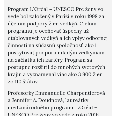
Program L´Oréal
–
UNESCO Pre ženy vo
vede bol založený v Paríži v roku 1998 za
účelom podpory žien vedkýň. Cieľom
programu je oceňovať úspechy už
etablovaných vedkýň a ich vplyv odbornej
činnosti na súčasnú spoločnosť, ako i
poskytovať podporu mladým vedkyniam
na začiatku ich kariéry. Program sa
postupne rozšíril do mnohých svetových
krajín a vyznamenal viac ako 3 900 žien
zo 110 štátov.
Profesorky Emmanuelle Charpentierová
a Jennifer A. Doudnová, laureátky
medzinárodného programu L’Oréal
–
UNESCO Pre ženy vo vede z roku 2016,