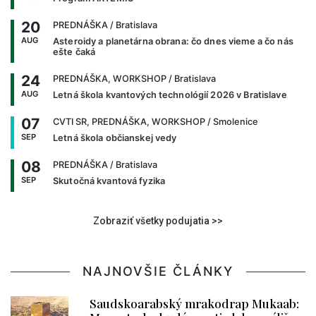
20
PREDNÁŠKA
/ Bratislava
AUG
Asteroidy a planetárna obrana: čo dnes vieme a čo nás
ešte čaká
24
PREDNÁŠKA, WORKSHOP
/ Bratislava
AUG
Letná škola kvantových technológií 2026 v Bratislave
07
CVTI SR, PREDNÁŠKA, WORKSHOP
/ Smolenice
SEP
Letná škola občianskej vedy
08
PREDNÁŠKA
/ Bratislava
SEP
Skutočná kvantová fyzika
Zobraziť všetky podujatia >>
NAJNOVŠIE ČLÁNKY
Saudskoarabský mrakodrap Mukaab: