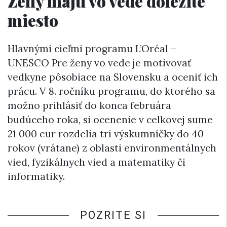
Ženy majú vo vede dôležité
miesto
Hlavnými cieľmi programu L’Oréal –
UNESCO Pre ženy vo vede je motivovať
vedkyne pôsobiace na Slovensku a oceniť ich
prácu. V 8. ročníku programu, do ktorého sa
možno prihlásiť do konca februára
budúceho roka, si ocenenie v celkovej sume
21 000 eur rozdelia tri výskumníčky do 40
rokov (vrátane) z oblasti environmentálnych
vied, fyzikálnych vied a matematiky či
informatiky.
POZRITE SI