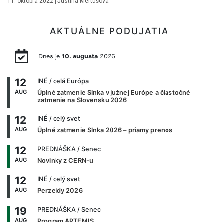
11. októbra 2022
|
Justína Mertušová
AKTUÁLNE PODUJATIA
Dnes je
10. augusta
2026
12
INÉ
/ celá Európa
AUG
Úplné zatmenie Slnka v južnej Európe a čiastočné
zatmenie na Slovensku 2026
12
INÉ
/ celý svet
AUG
Úplné zatmenie Slnka 2026 – priamy prenos
12
PREDNÁŠKA
/ Senec
AUG
Novinky z CERN-u
12
INÉ
/ celý svet
AUG
Perzeidy 2026
19
PREDNÁŠKA
/ Senec
AUG
Program ARTEMIS