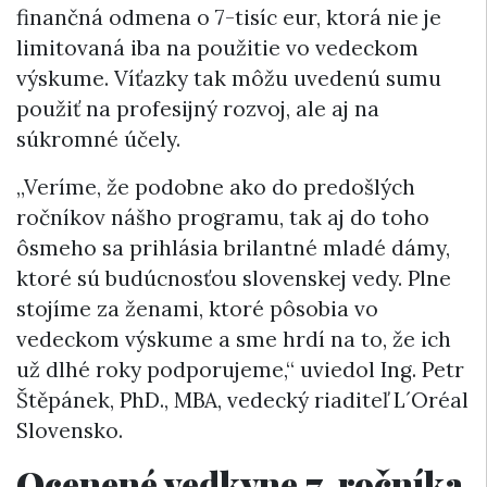
finančná odmena o 7-tisíc eur, ktorá nie je
limitovaná iba na použitie vo vedeckom
výskume. Víťazky tak môžu uvedenú sumu
použiť na profesijný rozvoj, ale aj na
súkromné účely.
„Veríme, že podobne ako do predošlých
ročníkov nášho programu, tak aj do toho
ôsmeho sa prihlásia brilantné mladé dámy,
ktoré sú budúcnosťou slovenskej vedy. Plne
stojíme za ženami, ktoré pôsobia vo
vedeckom výskume a sme hrdí na to, že ich
už dlhé roky podporujeme,“ uviedol Ing. Petr
Štěpánek, PhD., MBA, vedecký riaditeľ L´Oréal
Slovensko.
Ocenené vedkyne 7. ročníka