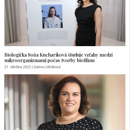
Biologička Soňa Kucharíková študuje vzťahy medzi
mikroorganizmami počas tvorby biofilmu
21. októbra 2022
|
Galina Lišháková