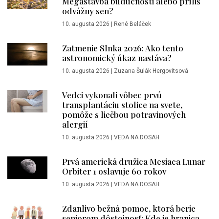
Megastavba budúcnosti alebo príliš
odvážny sen?
10. augusta 2026
|
René Beláček
Zatmenie Slnka 2026: Ako tento
astronomický úkaz nastáva?
10. augusta 2026
|
Zuzana Šulák Hergovitsová
Vedci vykonali vôbec prvú
transplantáciu stolice na svete,
pomôže s liečbou potravinových
alergií
10. augusta 2026
|
VEDA NA DOSAH
Prvá americká družica Mesiaca Lunar
Orbiter 1 oslavuje 60 rokov
10. augusta 2026
|
VEDA NA DOSAH
Zdanlivo bežná pomoc, ktorá berie
seniorom dôstojnosť: Kde je hranica