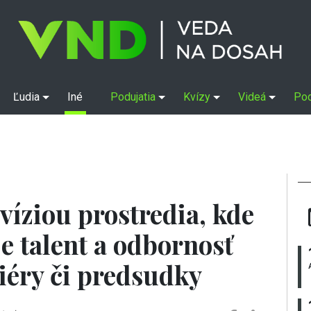
Ľudia
Iné
Podujatia
Kvízy
Videá
Po
víziou prostredia, kde
e talent a odbornosť
iéry či predsudky