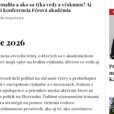
ionalita a ako sa týka vedy a výskumu? Aj
rí konferencia Férová akadémia
lák Hergovitsová
e 2026
rencia otvorila témy, o ktorých sa v akademickom
ré majú vplyv na kvalitu výskumu, dôveru vo vedu aj
P
m
K
ril širší pohľad na súčasné výzvy a prebiehajúci
sti v európskom výskume a v inováciách. Jednou z
 spolupráce a prienikov medzi aktérmi, ktorí sú
 politík na Slovensku. Ďalšími významnými témami,
ora stratégií na pomoc riešenia rodovo
výskumnom prostredí, ako aj to, ako systémovo