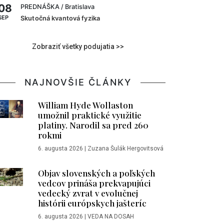
08
PREDNÁŠKA
/ Bratislava
SEP
Skutočná kvantová fyzika
Zobraziť všetky podujatia >>
NAJNOVŠIE ČLÁNKY
William Hyde Wollaston
umožnil praktické využitie
platiny. Narodil sa pred 260
rokmi
6. augusta 2026
|
Zuzana Šulák Hergovitsová
Objav slovenských a poľských
vedcov prináša prekvapujúci
vedecký zvrat v evolučnej
histórii európskych jašteríc
6. augusta 2026
|
VEDA NA DOSAH