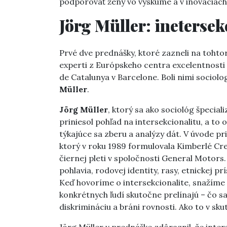
podporovať ženy vo výskume a v inováciách
Jörg Müller: inetersek
Prvé dve prednášky, ktoré zazneli na tohtor
experti z Európskeho centra excelentnosti 
de Catalunya v Barcelone. Boli nimi sociolo
Müller
.
Jörg Müller
, ktorý sa ako sociológ špecial
priniesol pohľad na intersekcionalitu, a to
týkajúce sa zberu a analýzy dát. V úvode pr
ktorý v roku 1989 formulovala Kimberlé Cr
čiernej pleti v spoločnosti General Motor
pohlavia, rodovej identity, rasy, etnickej prí
Keď hovoríme o intersekcionalite, snažíme sa
konkrétnych ľudí skutočne prelínajú – čo sa
diskrimináciu a bráni rovnosti. Ako to v sku
Jörg Müller v prednáške zdôraznil, že inters