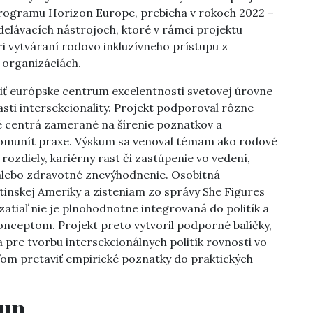
programu Horizon Europe, prebieha v rokoch 2022 –
delávacích nástrojoch, ktoré v rámci projektu
ri vytváraní rodovo inkluzívneho prístupu z
 organizáciách.
iť európske centrum excelentnosti svetovej úrovne
asti intersekcionality. Projekt podporoval rôzne
é centrá zamerané na šírenie poznatkov a
komunít praxe. Výskum sa venoval témam ako rodové
ozdiely, kariérny rast či zastúpenie vo vedení,
 alebo zdravotné znevýhodnenie. Osobitná
tinskej Ameriky a zisteniam zo správy She Figures
 zatiaľ nie je plnohodnotne integrovaná do politík a
nceptom. Projekt preto vytvoril podporné balíčky,
pre tvorbu intersekcionálnych politík rovnosti vo
ľom pretaviť empirické poznatky do praktických
tup