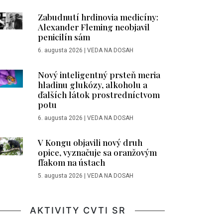
Zabudnutí hrdinovia medicíny:
Alexander Fleming neobjavil
penicilín sám
6. augusta 2026
|
VEDA NA DOSAH
Nový inteligentný prsteň meria
hladinu glukózy, alkoholu a
ďalších látok prostredníctvom
potu
6. augusta 2026
|
VEDA NA DOSAH
V Kongu objavili nový druh
opice, vyznačuje sa oranžovým
fľakom na ústach
5. augusta 2026
|
VEDA NA DOSAH
AKTIVITY CVTI SR