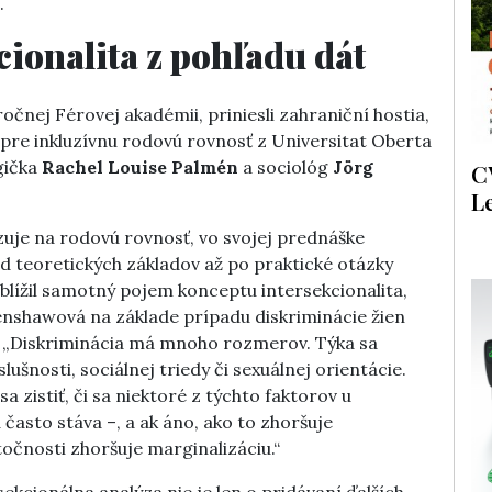
.
cionalita z pohľadu dát
očnej Férovej akadémii, priniesli zahraniční hostia,
pre inkluzívnu rodovú rovnosť z Universitat Oberta
gička
Rachel Louise Palmén
a sociológ
Jörg
C
L
izuje na rodovú rovnosť, vo svojej prednáške
 od teoretických základov až po praktické otázky
iblížil samotný pojem konceptu intersekcionalita,
enshawová na základe prípadu diskriminácie žien
s. „Diskriminácia má mnoho rozmerov. Týka sa
slušnosti, sociálnej triedy či sexuálnej orientácie.
 zistiť, či sa niektoré z týchto faktorov u
 často stáva –, a ak áno, ako to zhoršuje
točnosti zhoršuje marginalizáciu.“
ekcionálna analýza nie je len o pridávaní ďalších