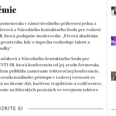
émie
e pomenovala v rámci úvodného príhovoru jedna z
Vávrová z Národného kontaktného bodu pre rodovú
SR, ktorá podujatie moderovala: „Férová akadémia
ia prostredia, kde o úspechu rozhoduje talent a
udky.“
taňáková z Národného kontaktného bodu pre
VTI SR, ktorá konferenciu od jej zrodu formovala,
sťom priblížila zameranie tohtoročnej konferencie,
tersekcionálneho prístupu v rodovej rovnosti vo
a na šírenie dát, kariérne trajektórie a rodičovstvo,
enie na líderských pozíciách vo verejnom sektore.
OZRITE SI