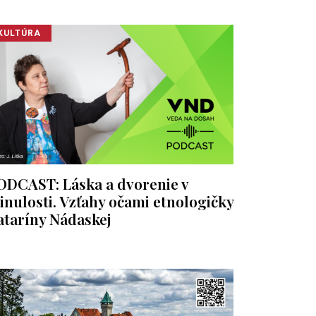
KULTÚRA
ODCAST: Láska a dvorenie v
inulosti. Vzťahy očami etnologičky
ataríny Nádaskej