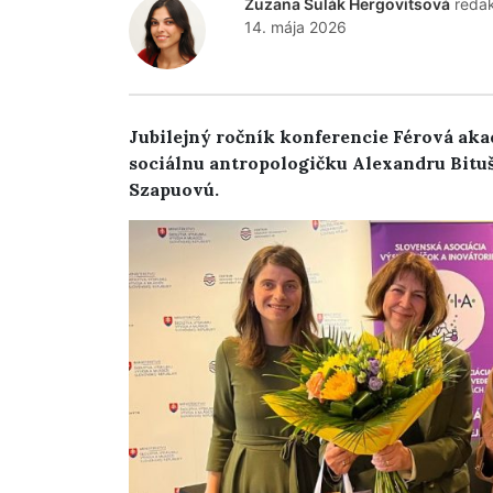
Zuzana Šulák Hergovitsová
reda
14. mája 2026
Jubilejný ročník konferencie Férová akadé
sociálnu antropologičku Alexandru Bituš
Szapuovú.