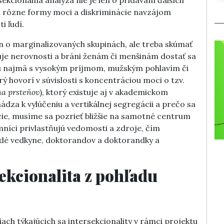
sa rôzne formy moci a diskriminácie navzájom
i ľudí.
len o marginalizovaných skupinách, ale treba skúmať
je nerovnosti a bráni ženám či menšinám dostať sa
ajú najmä s vysokým príjmom, mužským pohlavím či
 hovorí v súvislosti s koncentráciou moci o tzv.
a prsteňov
), ktorý existuje aj v akademickom
dza k vylúčeniu a vertikálnej segregácii a prečo sa
cie, musíme sa pozrieť bližšie na samotné centrum
níci privlastňujú vedomosti a zdroje, čím
dé vedkyne, doktorandov a doktorandky a
ekcionalita z pohľadu
iach týkajúcich sa intersekcionality v rámci projektu