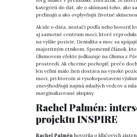
kategórií do dát, ale o skúmaní toho, ako 
prelínajú a ako ovplyvňujú životné skúsenost
Ak ide o dáta, nestačí podľa neho hovoriť 
aj samotné centrum moci, ktoré reproduku
na vyššie pozície. Genialita a moc sa spáj
majoritným etnikom. Spomenul článok, ktorý
Glumovom efekte (odkazuje na Gluma z
Pán
prostredí. Ak chceme pochopiť, prečo dochá
len veľmi málo žien dostáva na vysoké pozí
moci, pri ktorom si vysokopostavení výskum
znevýhodňujú najmä mladých vedcov a mla
marginalizované skupiny.
Rachel Palmén: inters
projektu INSPIRE
Rachel Palmén
hovorila o kľúčových zisten