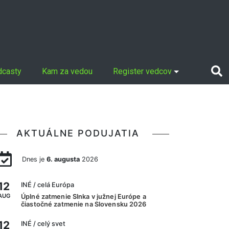
dcasty
Kam za vedou
Register vedcov
AKTUÁLNE PODUJATIA
Dnes je
6. augusta
2026
12
INÉ
/ celá Európa
AUG
Úplné zatmenie Slnka v južnej Európe a
čiastočné zatmenie na Slovensku 2026
12
INÉ
/ celý svet