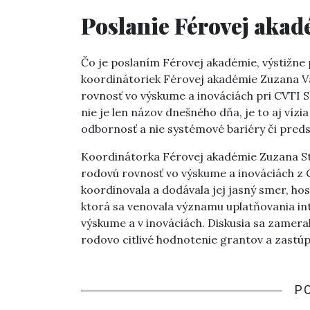
Poslanie Férovej akad
Čo je poslaním Férovej akadémie, výstižn
koordinátoriek Férovej akadémie Zuzana 
rovnosť vo výskume a inováciách pri CVTI 
nie je len názov dnešného dňa, je to aj víz
odbornosť a nie systémové bariéry či preds
Koordinátorka Férovej akadémie Zuzana S
rodovú rovnosť vo výskume a inováciách z C
koordinovala a dodávala jej jasný smer, ho
ktorá sa venovala významu uplatňovania in
výskume a v inováciách. Diskusia sa zameral
rodovo citlivé hodnotenie grantov a zastúp
P