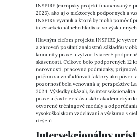
INSPIRE (európsky projekt financovaný z 
2026), ako aj o niektorých podporných a vz
INSPIRE vyvinuli a ktoré by mohli pomôcť p
intersekcionálneho hľadiska vo výskumných
Hlavným cieľom projektu INSPIRE je vytvor
a zároveň posilniť znalostnú základňu v obl
komunity praxe a vytvoril viaceré podporn
skúseností. Celkovo bolo podporených 12 
nerovnosti, pracovné podmienky, príjmové r
pričom sa zohľadňovali faktory ako pôvod
pozornosť bola venovaná aj perspektíve La
2024. Výsledky ukázali, že intersekcionalita
praxe a často zostáva skôr akademickým ko
otvorené tréningové moduly a odporúčania 
vysokoškolskom vzdelávaní a výskume s cie
riešení.
Intersekcionálny prís