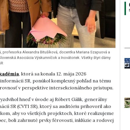
, profesorka Alexandra Bitušíková, docentka Mariana Szapuová a
Slovenská Asociácia Výskumníčok a Inovátoriek. Všetky štyri dámy
SR
akadémia
, ktorá sa konala 12. mája 2026
 informácií SR, ponúkol komplexný pohľad na tému
ovnosť v perspektíve intersekcionálneho prístupu.
yzdvihol hneď v úvode aj Róbert Gálik, generálny
cií SR (CVTI SR), ktorý sa auditóriu prihovoril ako
äzkom, aby vo všetkých projektoch, ktoré realizujeme
, boli zahrnuté prvky férovosti, inklúzie a rodovej