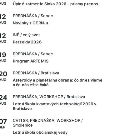
AUG
Úplné zatmenie Slnka 2026 – priamy prenos
12
PREDNÁŠKA
/ Senec
AUG
Novinky z CERN-u
12
INÉ
/ celý svet
AUG
Perzeidy 2026
19
PREDNÁŠKA
/ Senec
AUG
Program ARTEMIS
20
PREDNÁŠKA
/ Bratislava
AUG
Asteroidy a planetárna obrana: čo dnes vieme
a čo nás ešte čaká
24
PREDNÁŠKA, WORKSHOP
/ Bratislava
AUG
Letná škola kvantových technológií 2026 v
Bratislave
07
CVTI SR, PREDNÁŠKA, WORKSHOP
/
Smolenice
SEP
Letná škola občianskej vedy