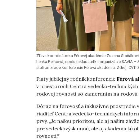
Zľava koordinátorka Férovej akadémie Zuzana Staňáková
Lenka Belicová, spoluzakladateľka organizácie SAVIA – 
stáli pri zrode konferencie Férová akadémia. Zdroj: CVTI 
Piaty jubilejný ročník konferencie
Férová 
v priestoroch Centra vedecko-technických
rodovej rovnosti so zameraním na rodovú r
Dôraz na férovosť a inkluzívne prostredie v
riaditeľ Centra vedecko-technických informá
prvý. „Je našou prioritou, ale aj naším záv
pre vedeckovýskumnú, ale aj akademickú obec
rovnosti.“