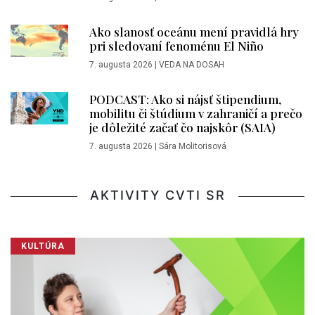
Ako slanosť oceánu mení pravidlá hry
pri sledovaní fenoménu El Niño
7. augusta 2026
|
VEDA NA DOSAH
PODCAST: Ako si nájsť štipendium,
mobilitu či štúdium v zahraničí a prečo
je dôležité začať čo najskôr (SAIA)
7. augusta 2026
|
Sára Molitorisová
AKTIVITY CVTI SR
KULTÚRA