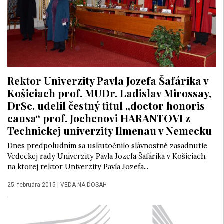
Rektor Univerzity Pavla Jozefa Šafárika v
Košiciach prof. MUDr. Ladislav Mirossay,
DrSc. udelil čestný titul „doctor honoris
causa“ prof. Jochenovi HARANTOVI z
Technickej univerzity Ilmenau v Nemecku
Dnes predpoludním sa uskutočnilo slávnostné zasadnutie
Vedeckej rady Univerzity Pavla Jozefa Šafárika v Košiciach,
na ktorej rektor Univerzity Pavla Jozefa...
25. februára 2015
|
VEDA NA DOSAH