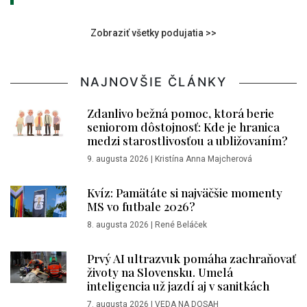
Zobraziť všetky podujatia >>
NAJNOVŠIE ČLÁNKY
Zdanlivo bežná pomoc, ktorá berie
seniorom dôstojnosť: Kde je hranica
medzi starostlivosťou a ubližovaním?
9. augusta 2026
|
Kristína Anna Majcherová
Kvíz: Pamätáte si najväčšie momenty
MS vo futbale 2026?
8. augusta 2026
|
René Beláček
Prvý AI ultrazvuk pomáha zachraňovať
životy na Slovensku. Umelá
inteligencia už jazdí aj v sanitkách
7. augusta 2026
|
VEDA NA DOSAH