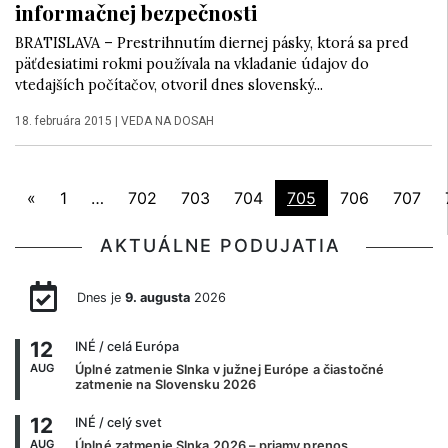
informačnej bezpečnosti
BRATISLAVA – Prestrihnutím diernej pásky, ktorá sa pred
päťdesiatimi rokmi používala na vkladanie údajov do
vtedajších počítačov, otvoril dnes slovenský...
18. februára 2015
|
VEDA NA DOSAH
«
1
…
702
703
704
705
706
707
AKTUÁLNE PODUJATIA
Dnes je
9. augusta
2026
12
INÉ
/ celá Európa
AUG
Úplné zatmenie Slnka v južnej Európe a čiastočné
zatmenie na Slovensku 2026
12
INÉ
/ celý svet
AUG
Úplné zatmenie Slnka 2026 – priamy prenos