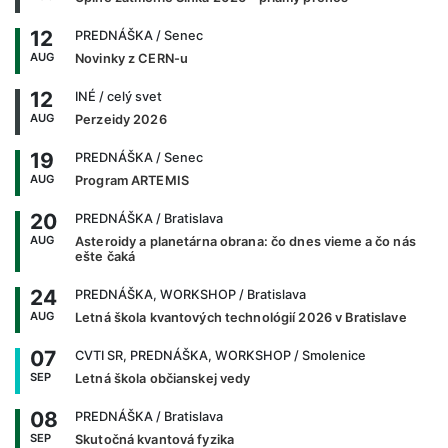
12
PREDNÁŠKA
/ Senec
AUG
Novinky z CERN-u
12
INÉ
/ celý svet
AUG
Perzeidy 2026
19
PREDNÁŠKA
/ Senec
AUG
Program ARTEMIS
20
PREDNÁŠKA
/ Bratislava
AUG
Asteroidy a planetárna obrana: čo dnes vieme a čo nás
ešte čaká
24
PREDNÁŠKA, WORKSHOP
/ Bratislava
AUG
Letná škola kvantových technológií 2026 v Bratislave
07
CVTI SR, PREDNÁŠKA, WORKSHOP
/ Smolenice
SEP
Letná škola občianskej vedy
08
PREDNÁŠKA
/ Bratislava
SEP
Skutočná kvantová fyzika